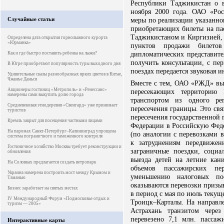
Республики Таджикистан о 
ноября 2000 года. ОАО «Ро
Случайные статьи
меры по реализации указанно
приобретающих билеты на пас
Таджикистаном и Киргизией, 
Определена дата открытия горнолыжного курорта
«Юрманка»
пунктов продажи билето
дипломатических представите
Как и где быстро поставить ребенка на лыжи?
получить консультации, с пе
В Югре приобретают популярность туры выходного дня
поездах передается звуковая 
Удивительные скалы разнообразных ярких цветов в Китае,
Чжанъе Данься
Вместе с тем, ОАО «РЖД» выс
Акционеры гостиниц «Метрополь» и «Ренессанс»
пересекающих территорию 
намерены сами выкупить долю города
транспортом из одного ре
Средневековая этнодеревня «Свенгард» уже принимает
пересечения границы. Это свя
туристов
пересечения государственной
Кремль закрыт для посещения частными лицами
Федерации в Российскую Феде
На паромах Санкт-Петербург–Калининград упрощена
(по аналогии с перевозками 
система пограничного и таможенного контроля
к затруднениям передвиже
Гостиничное хозяйство Москвы требует реконструкции и
заграничные поездки, соци
обновления
выезда детей на летние кан
На Соловках предлагается создать ветропарк
объемов пассажирских пер
Украина намерена построить мост между Крымом и
уменьшению налоговых по
Таманью
оказываются перевозки призы
Бизнес заработает на святых местах
в период с мая по июль текущ
IV Международный Форум «Подмосковье отдых и
Троицк–Карталы. На направл
туризм — 2005»
Астрахань транзитом чере
перевезено 7,1 млн. пассаж
Интерактивные карты