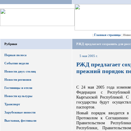
Главная страница
|
|
Ново
Рубрики
РЖД предлагает сохранить для росс
Первая полоса
5 мая 2005 г.
РЖД предлагает сох
События недели
прежний порядок п
Новости двух столиц
Новости регионов
С 24 мая 2005 года изменяе
Гостиницы и отели
Федерации с Республикой
Новости культуры
Кыргызской Республикой. С 
государства будут осуществ
Транспорт
паспортов.
Зарубежные новости
Новый порядок вводится в 
Протоколом к Соглашению м
Выставки, фестивали
Правительством Республик
Республики, Правительств