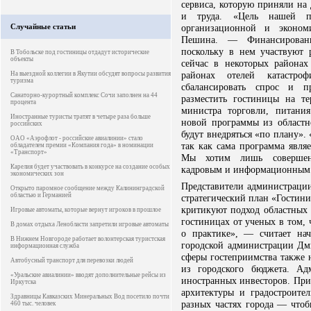
сервиса, которую приняли на
и труда. «Цель нашей п
Случайные статьи
организационной и эконом
Пешина. — Финансировани
поскольку в нем участвуют 
В Тобольске под гостиницы отдадут исторические
объекты
сейчас в некоторых района
районах отелей катастро
На выездной коллегии в Якутии обсудят вопросы развития
туризма
сбалансировать спрос и п
Санаторно-курортный комплекс Сочи заполнен на 44
разместить гостиницы на те
процента
министра торговли, питани
Иностранные туристы тратят в четыре раза больше
новой программы из областн
российских
будут внедряться «по плану». 
ОАО «Аэрофлот - российские авиалинии» стало
так как сама программа явля
обладателем премии «Компания года» в номинации
«Транспорт»
Мы хотим лишь совершенст
Карелия будет участвовать в конкурсе на создание особых
кадровым и информационным 
экономических зон
Представители администрации
Открыто паромное сообщение между Калининградской
областью и Германией
стратегический план «Гостини
критикуют подход областных 
Игровые автоматы, которые вернут игроков в прошлое
гостиницах от ученых в том,
В домах отдыха Ленобласти запретили игровые автоматы
о практике», — считает на
В Нижнем Новгороде работает волонтерская туристская
городской администрации Дм
информационная служба
сферы гостеприимства также 
Автобусный транспорт для перевозки людей
из городского бюджета. Ад
«Уральские авиалинии» вводят дополнительные рейсы из
иностранных инвесторов. При
Иркутска
архитектуры и градостроите
Здравницы Кавказских Минеральных Вод посетило почти
разных частях города — что
460 тыс. человек