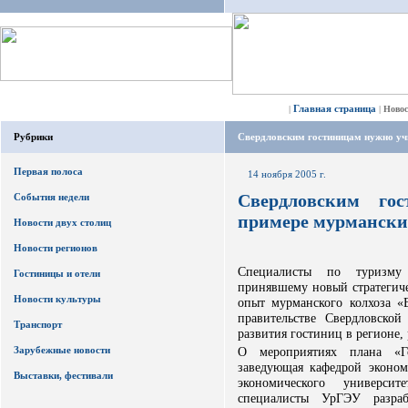
Главная страница
|
|
Ново
Рубрики
Свердловским гостиницам нужно уч
Первая полоса
14 ноября 2005 г.
Свердловским го
События недели
примере мурмански
Новости двух столиц
Новости регионов
Специалисты по туризму 
Гостиницы и отели
принявшему новый стратегиче
Новости культуры
опыт мурманского колхоза 
правительстве Свердловской
Транспорт
развития гостиниц в регионе,
Зарубежные новости
О мероприятиях плана «Го
заведующая кафедрой эконом
Выставки, фестивали
экономического универс
специалисты УрГЭУ разраб