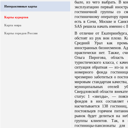
было, из чего выбрать. В ко
Интерактивные карты
эксплуатацию первый иностр
гостиничной группы со см
гостиничному оператору прин
Карты курортов
есть в Сочи, Москве и Санкт
Карта мира
SAS решила начать именно с 
В отличие от Екатеринбурга
Карты городов России
обстоят из рук вон плохо. К
Средний Урал как промы
иностранных бизнесменов. Ад
практически нет. Также, сч
Ольга Пирогова, область 
туристического класса, с ка
ситуация обратная — из-за н
номерного фонда гостини
чрезмерно заботиться о пост
мировым стандартам качества,
муниципальных отелей у
Свердловской области внекате
статус 1 «звезды», — пояс
фондов в них составляет 
насчитывается 138 гостини
постояльцев горячим питани
рынок будет делиться на не
группы клиентов. Так, в 
гостиницы-пансионаты для