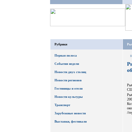
Рубрики
Ры
Первая полоса
1
Р
События недели
о
Новости двух столиц
Новости регионов
Ры
Гостиницы и отели
США
Рыб
Новости культуры
20
Кол
Транспорт
око
//r
Зарубежные новости
Выставки, фестивали