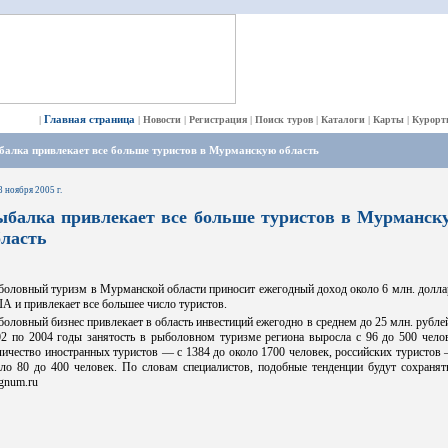
Главная страница
|
|
Новости
|
Регистрация
|
Поиск туров
|
Каталоги
|
Карты
|
Курорт
балка привлекает все больше туристов в Мурманскую область
8 ноября 2005 г.
ыбалка привлекает все больше туристов в Мурманск
бласть
боловный туризм в Мурманской области приносит ежегодный доход около 6 млн. долла
 и привлекает все большее число туристов.
оловный бизнес привлекает в область инвестиций ежегодно в среднем до 25 млн. рубле
02 по 2004 годы занятость в рыболовном туризме региона выросла с 96 до 500 челов
ичество иностранных туристов — с 1384 до около 1700 человек, российских туристов
ло 80 до 400 человек. По словам специалистов, подобные тенденции будут сохранят
egnum.ru