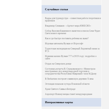
Случайные статьи
Кадры для туриндустри – совместная работа теоретиков и
практиков
Владимир Спиваков - «Артист мира ЮНЕСКО»
Собор Василия Блаженного включен в список Семи Чудес
Света нового времени
Как и где быстро поставить ребенка на лыжи?
Игровые автоматы Вулкан от Игрософт
Туристская экспедиция на Северный Ледовитый океан за
$7,5
Новинки казино Вулкан 777 в 2019 году: подробно о
сайте
Отдых на Северском донце
Состоялась встреча В. Стржалковского с Министром
иностранных дел, международной торговли и
сотрудничества Республики Маврикий г-ном М.Даллу
В Любытино построят славянскую деревню X века
Эстонцам показали хутора Псковской области
Храм Святого Саввы в Белграде
Аэропорт Новокузнецка станет международным
Интерактивные карты