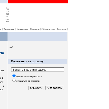
ы
|
Выставки
|
Контакты
|
Словарь
|
Объявления
|
Реклама
|
п»ї
ую
Подписаться на рассылку
ров
подписаться на рассылку
й. С
отказаться от подписки
ек.
 — с
ься.