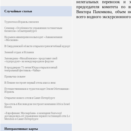
нелегальных перевозок и э
председателя комитета по 
Случайные статьи
Виктора Пахомкова, объем не
всего водного экскурсионного
Турпоток в Израиль снизился
Семинар «Особенности управления гостиничным
бизнесом» в Екатеринбурге
На рынок авиаперевозок выходит «Авиакомпания
«Московия»
В Свердловской области открылся грязелечебный курорт
Зимний отдых в Испании
Заповедник «Михайловское» представит свой
«турпродукт» на международном форуме
В преддверии 75-летия Югры открылся пятый
театральный фестиваль «Чайка»
Привычка сильнее
В Пекине построят первый отель класса люкс
Путешественников и туристов ждет Земля Обетованная -
Израиль
Открытие нового отеля в Санкт-Петербурге
Spa-отель в Кисловодске построит компания Africa Israel
Hotels
«Еврофинанс Моснарбанк» и компания Starwood
договорились об управлении первой гостиницей сети Le
Meridien в Санкт-Петербурге
Интерактивные карты