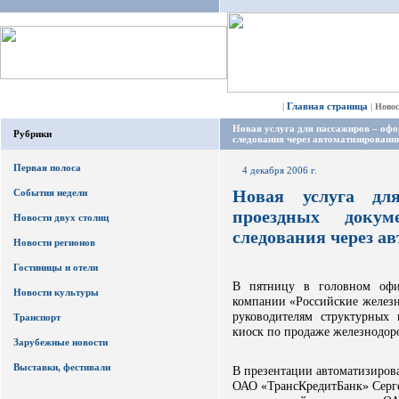
Главная страница
|
|
Ново
Новая услуга для пассажиров – офо
Рубрики
следования через автоматизированн
Первая полоса
4 декабря 2006 г.
Новая услуга дл
События недели
проездных докум
Новости двух столиц
следования через а
Новости регионов
Гостиницы и отели
В пятницу в головном офи
Новости культуры
компании «Российские желез
руководителям структурных
Транспорт
киоск по продаже железнодоро
Зарубежные новости
Выставки, фестивали
В презентации автоматизиров
ОАО «ТрансКредитБанк» Серг