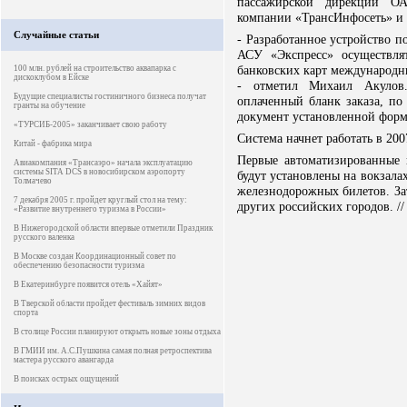
пассажирской дирекции О
компании «ТрансИнфосеть» и 
Случайные статьи
- Разработанное устройство п
АСУ «Экспресс» осуществля
банковских карт международн
100 млн. рублей на строительство аквапарка с
дискоклубом в Ейске
- отметил Михаил Акулов.
Будущие специалисты гостиничного бизнеса получат
оплаченный бланк заказа, по
гранты на обучение
документ установленной фор
«ТУРСИБ-2005» заканчивает свою работу
Система начнет работать в 200
Китай - фабрика мира
Первые автоматизированные
Авиакомпания «Трансаэро» начала эксплуатацию
системы SITA DCS в новосибирском аэропорту
будут установлены на вокзал
Толмачево
железнодорожных билетов. За
7 декабря 2005 г. пройдет круглый стол на тему:
других российских городов. // 
«Развитие внутреннего туризма в России»
В Нижегородской области впервые отметили Праздник
русского валенка
В Москве создан Координационный совет по
обеспечению безопасности туризма
В Екатеринбурге появится отель «Хайят»
В Тверской области пройдет фестиваль зимних видов
спорта
В столице России планируют открыть новые зоны отдыха
В ГМИИ им. А.С.Пушкина самая полная ретроспектива
мастера русского авангарда
В поисках острых ощущений