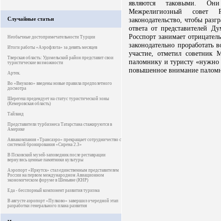
являются таковыми. Они
Межрелигиозный совет 
Случайные статьи
законодательство, чтобы раз
ответа от представителей Д
Росспорт занимает отрицател
Необычные достопримечательности Турции
законодательно проработать 
Итоги работы «Аэрофлота» за девять месяцев
участие, отметил советник
Тверская область: Удомельский район представит свои
паломнику и туристу «нужно 
туристические возможности
повышенное внимание паломник
Артек.
Во «Внуково» введены новые правила предполетного
досмотра
Шерегеш предендует на статус туристической зоны
(Кемеровская область)
Тайланд
Представители турбизнеса Татарстана стажируются в
Америке
Авиакомпания «Трансаэро» прекращает сотрудничество с
системой бронирования «Сирена 2.3»
В Псковский музей-заповедник после реставрации
вернулись ценные памятники культуры
Аэропорт «Иркутск» стал единственным представителем
России на первом международном Авиационном
экономическом форуме в Шеньяне (КНР)
Еда - бесспорный компонент развития туризма
В августе аэропорт «Пулково» завершил очередной этап
разработки генерального плана развития