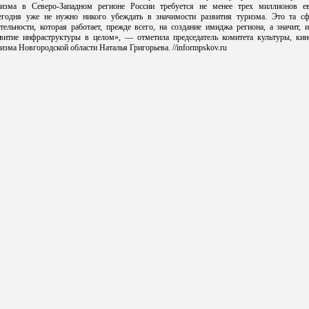
ризма в Северо-Западном регионе России требуется не менее трех миллионов ев
егодня уже не нужно никого убеждать в значимости развития туризма. Это та сф
тельности, которая работает, прежде всего, на создание имиджа региона, а значит, 
звитие инфраструктуры в целом», — отметила председатель комитета культуры, кин
изма Новгородской области Наталья Григорьева. //informpskov.ru