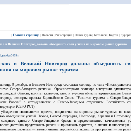
Главная страница
|
|
Новости
|
Регистрация
|
Поиск туров
|
Каталоги
|
Карты
|
Курорт
ков и Великий Новгород должны объединить свои усилия на мировом рынке туризма
2 декабря 2005 г.
сков и Великий Новгород должны объединить св
силия на мировом рынке туризма
ятницу, 9 декабря, в Великом Новгороде состоялся семинар по теме «Институционал
звитие Северо-Западного региона». Организаторами семинара выступили администра
городской области, комитет культуры, кино и туризма области, администрация Вели
вгорода, эксперты проекта Европейского Союза “Развитие туризма в Северо-Запад
гионе России” в сотрудничестве с Северо-Западным отделением Российского со
риндустрии (СЗРО РСТ).
 убеждению специалистов проекта, поодиночке на мировом рынке туризма не выжи
ько объединение усилий Пскова, Санкт-Петербурга, Новгорода, Карелии и Петрозаво
 созданию единого Северо-Западного брэнда и предоставлению качественных ус
волит достойно представлять регион и привлекать туристов, а значит и инвестиции
нимальным расчетам — таково мнение европейских экспертов программы — на разви