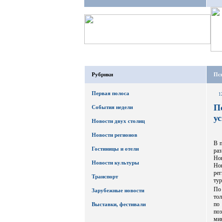
Рубрики
Пс
Первая полоса
1
П
События недели
у
Новости двух столиц
Новости регионов
В п
Гостиницы и отели
ра
Нов
Новости культуры
Но
ре
Транспорт
ту
По
Зарубежные новости
тол
по
Выставки, фестивали
поз
ми