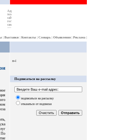
ы
|
Выставки
|
Контакты
|
Словарь
|
Объявления
|
Реклама
|
п»ї
ои
Подписаться на рассылку
ьное
ция
подписаться на рассылку
кого
отказаться от подписки
ном
юза
ть,
дска
луг
. По
тие