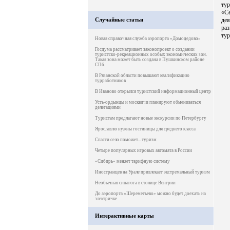
ту
«С
Случайные статьи
дея
ра
тур
Новая справочная служба аэропорта «Домодедово»
Госдума рассматривает законопроект о создании
туристско-рекреационных особых экономических зон.
Такая зона может быть создана в Пушкинском районе
СПб.
В Рязанской области повышают квалификацию
турработников
В Иваново открылся туристский информационный центр
Усть-ордынцы и москвичи планируют обмениваться
делегациями
Туристам предлагают новые экскурсии по Петербургу
Ярославлю нужны гостиницы для среднего класса
Спасти село поможет... туризм
Четыре популярных игровых автомата в России
«Сибирь» меняет тарифную систему
Иностранцев на Урале привлекает экстремальный туризм
Необычная синагога в столице Венгрии
До аэропорта «Шереметьево» можно будет доехать на
электричке
Интерактивные карты