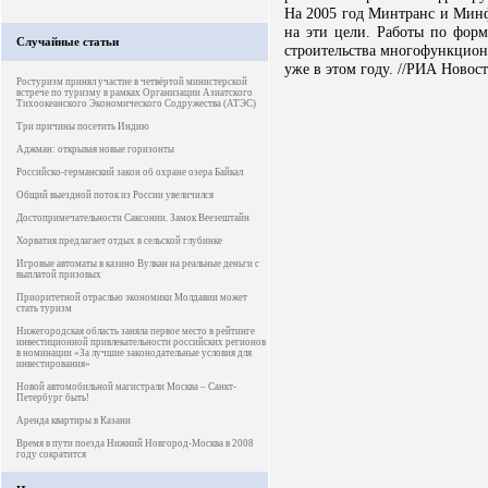
На 2005 год Минтранс и Минф
на эти цели. Работы по фор
Случайные статьи
строительства многофункцион
уже в этом году. //РИА Новос
Ростуризм принял участие в четвёртой министерской
встрече по туризму в рамках Организации Азиатского
Тихоокеанского Экономического Содружества (АТЭС)
Три причины посетить Индию
Аджман: открывая новые горизонты
Российско-германский закон об охране озера Байкал
Общий выездной поток из России увеличился
Достопримечательности Саксонии. Замок Веезештайн
Хорватия предлагает отдых в сельской глубинке
Игровые автоматы в казино Вулкан на реальные деньги с
выплатой призовых
Приоритетной отраслью экономики Молдавии может
стать туризм
Нижегородская область заняла первое место в рейтинге
инвестиционной привлекательности российских регионов
в номинации «За лучшие законодательные условия для
инвестирования»
Новой автомобильной магистрали Москва – Санкт-
Петербург быть!
Аренда квартиры в Казани
Время в пути поезда Нижний Новгород-Москва в 2008
году сократится