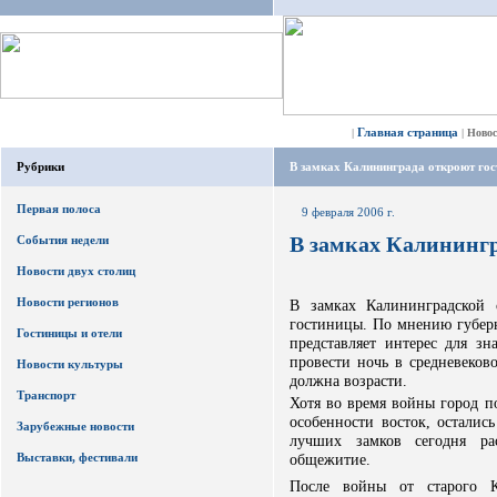
Главная страница
|
|
Ново
Рубрики
В замках Калининграда откроют го
Первая полоса
9 февраля 2006 г.
В замках Калининг
События недели
Новости двух столиц
Новости регионов
В замках Калининградской 
гостиницы. По мнению губерн
Гостиницы и отели
представляет интерес для зн
провести ночь в средневеков
Новости культуры
должна возрасти.
Транспорт
Хотя во время войны город п
особенности восток, осталис
Зарубежные новости
лучших замков сегодня ра
Выставки, фестивали
общежитие.
После войны от старого К