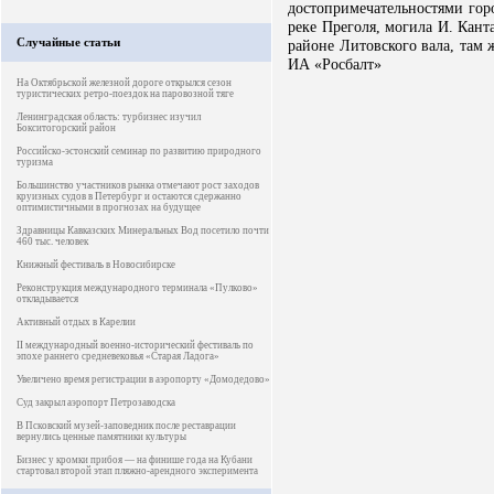
достопримечательностями гор
реке Преголя, могила И. Кант
Случайные статьи
районе Литовского вала, там ж
ИА «Росбалт»
На Октябрьской железной дороге открылся сезон
туристических ретро-поездок на паровозной тяге
Ленинградская область: турбизнес изучил
Бокситогорский район
Российско-эстонский семинар по развитию природного
туризма
Большинство участников рынка отмечают рост заходов
круизных судов в Петербург и остаются сдержанно
оптимистичными в прогнозах на будущее
Здравницы Кавказских Минеральных Вод посетило почти
460 тыс. человек
Книжный фестиваль в Новосибирске
Реконструкция международного терминала «Пулково»
откладывается
Активный отдых в Карелии
II международный военно-исторический фестиваль по
эпохе раннего средневековья «Старая Ладога»
Увеличено время регистрации в аэропорту «Домодедово»
Суд закрыл аэропорт Петрозаводска
В Псковский музей-заповедник после реставрации
вернулись ценные памятники культуры
Бизнес у кромки прибоя — на финише года на Кубани
стартовал второй этап пляжно-арендного эксперимента