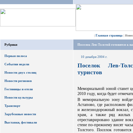
Главная страница
|
|
Ново
Рубрики
Поселок Лев-Толстой готовится к н
Первая полоса
10 декабря 2004 г.
Поселок Лев-Тол
События недели
туристов
Новости двух столиц
Новости регионов
Мемориальной зоной станет ц
Гостиницы и отели
2010 году, когда будет отмечат
Новости культуры
В мемориальную зону войде
Астапово, где расположен фи
Транспорт
и железнодорожный вокзал, с
Зарубежные новости
храм, а также ряд жилых 
отреставрировано здание вок
Выставки, фестивали
стене по-прежнему висят часы
Толстого. Поселок готовится