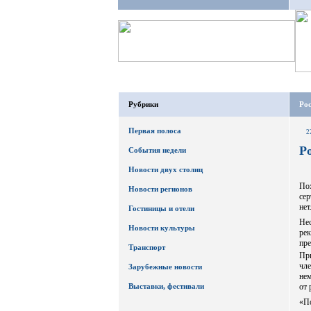
Рубрики
Рос
Первая полоса
2
Р
События недели
Новости двух столиц
По
Новости регионов
сер
нет
Гостиницы и отели
Нес
Новости культуры
ре
пр
Транспорт
Пр
чл
Зарубежные новости
нем
Выставки, фестивали
от 
«П