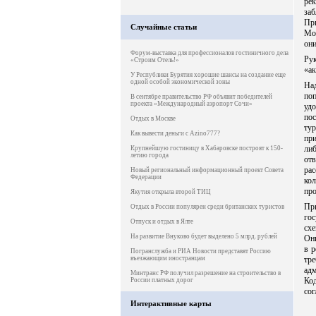
рек
заб
Пр
Случайные статьи
Мо
он
Форум-выставка для профессионалов гостиничного дела
Ру
«Строим Отель!»
«ак
У Республики Бурятия хорошие шансы на создание еще
одной особой экономической зоны
Над
по
В сентябре правительство РФ объявит победителей
проекта «Международный аэропорт Сочи»
уд
по
Отдых в Москве
тур
Как вывести деньги с Azino777?
пр
ли
Крупнейшую гостиницу в Хабаровске построят к 150-
летию города
от
ра
Новый региональный информационный проект Совета
Федерации
ко
про
Якутия открыла второй ТИЦ
Пр
Отдых в России популярен среди британских туристов
гос
Отпуск и отдых в Ялте
схе
На развитие Внуково будет выделено 5 млрд. рублей
Они
в 
Погранслужба и РИА Новости представят Россию
въезжающим иностранцам
тре
адм
Минтранс РФ получил разрешение на строительство в
Ко
России платных дорог
сог
Интерактивные карты