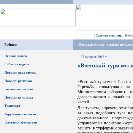
Главная страница
|
|
Ново
Рубрики
«Военный туризм» остаётся полуле
Первая полоса
27 февраля 2006 г.
«Военный туризм» 
События недели
Новости двух столиц
Новости регионов
«Военный туризм» в России -
Стрельбы, «покатушки» на
Гостиницы и отели
Министерством обороны: м
договариваются о подобных
Новости культуры
частей.
Транспорт
Для туриста, впрочем, этот фа
за заказ подобного тура не
Зарубежные новости
документального подтверж
Выставки, фестивали
устраивает на полигоне «кор
решить: в турфирме с заказчи