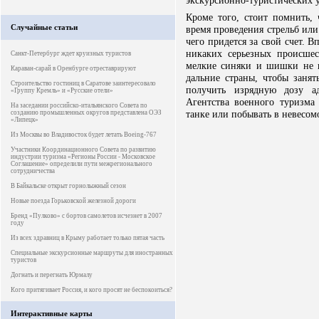
экскурсионно-туристических у
Кроме того, стоит помнить,
Случайные статьи
время проведения стрельб или
чего придется за свой счет. В
никаких серьезных происшес
Санкт-Петербург ждет круизных туристов
мелкие синяки и шишки не в
Караван-сарай в Оренбурге отреставрируют
дальние страны, чтобы заня
Строительство гостиниц в Саратове заинтересовало
получить изрядную дозу а
«Группу Кремль» и «Русские отели»
Агентства военного туризма 
На заседании российско-итальянского Совета по
танке или побывать в невесомос
созданию промышленных округов представлена ОЭЗ
«Липецк»
Из Москвы во Владивосток будет летать Boeing-767
Участники Координационного Совета по развитию
индустрии туризма «Регионы России - Московское
Соглашение» определили пути межрегионального
сотрудничества
В Байкальске открыт горнолыжный сезон
Новые поезда Горьковской железной дороги
Бренд «Пулково» с бортов самолетов исчезнет в 2007
году
Из всех здравниц в Крыму работает только пятая часть
Специальные экскурсионные маршруты для иностранных
туристов
Догнать и перегнать Юрмалу
Кого притягивает Россия, и кого просят не беспокоиться?
Интерактивные карты