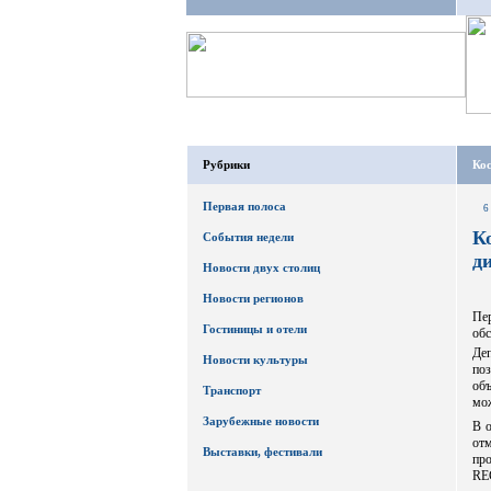
Рубрики
Ко
Первая полоса
6
К
События недели
д
Новости двух столиц
Новости регионов
Пе
Гостиницы и отели
обс
Де
Новости культуры
поз
об
Транспорт
мож
Зарубежные новости
В о
от
Выставки, фестивали
пр
R