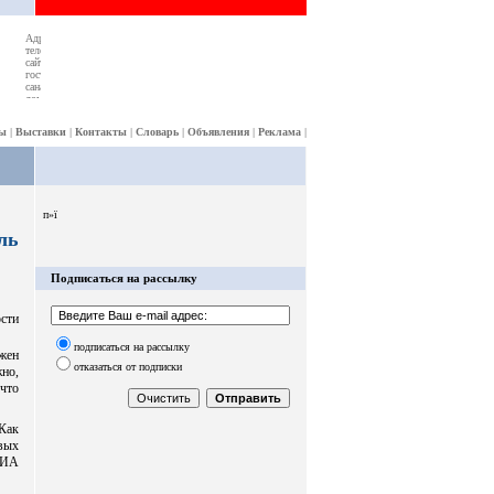
ы
|
Выставки
|
Контакты
|
Словарь
|
Объявления
|
Реклама
|
п»ї
ль
Подписаться на рассылку
сти
подписаться на рассылку
жен
отказаться от подписки
жно,
что
 Как
вых
 ИА