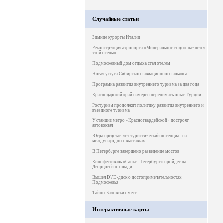
Случайные статьи
Зимние курорты Италии
Реконструкция аэропорта «Минеральные воды» начнется
этой осенью
Подмосковный дом отдыха стал отелем
Новая услуга Сибирского авиационного альянса
Программа развития внутреннего туризма за два года
Краснодарский край намерен перенимать опыт Турции
Ростуризм продолжит политику развития внутреннего и
въездного туризма
У станции метро «Красногвардейской» построят
автовокзал
Югра представляет туристический потенциал на
международных выставках
В Петербурге завершено разведение мостов
Кинофестиваль «Санкт–Петербург» пройдет на
Дворцовой площади
Вышел DVD-диск о достопримечательностях
Подмосковья
Тайны Бажовских мест
Интерактивные карты