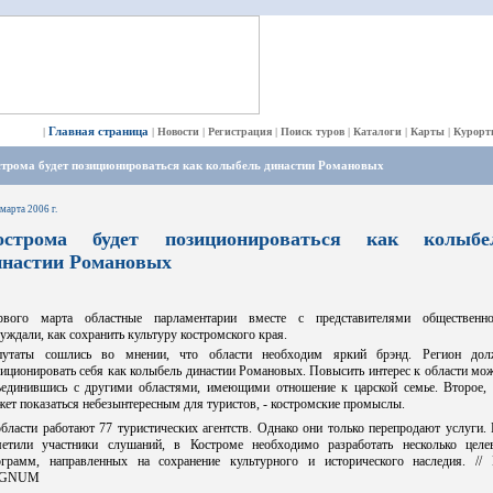
Главная страница
|
|
Новости
|
Регистрация
|
Поиск туров
|
Каталоги
|
Карты
|
Курорт
строма будет позиционироваться как колыбель династии Романовых
 марта 2006 г.
острома будет позиционироваться как колыбе
инастии Романовых
рвого марта областные парламентарии вместе с представителями общественно
уждали, как сохранить культуру костромского края.
путаты сошлись во мнении, что области необходим яркий брэнд. Регион дол
иционировать себя как колыбель династии Романовых. Повысить интерес к области мо
ъединившись с другими областями, имеющими отношение к царской семье. Второе, 
ет показаться небезынтересным для туристов, - костромские промыслы.
бласти работают 77 туристических агентств. Однако они только перепродают услуги.
метили участники слушаний, в Костроме необходимо разработать несколько целе
ограмм, направленных на сохранение культурного и исторического наследия. //
EGNUM