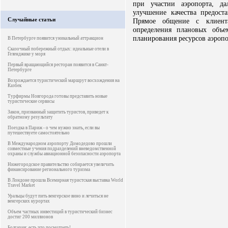
при участии аэропорта, да
улучшение качества предост
Случайные статьи
Прямое общение с клиента
определения плановых объе
планирования ресурсов аэропо
В Петербурге появится уникальный аттракцион
Сказочный побережный отдых: идеальные отели в
Геленджике у моря
Первый вращающийся ресторан появится в Санкт-
Петербурге
Возрождается туристический маршрут восхождения на
Казбек
Турфирмы Новгорода готовы представить новые
туристические сервисы
Закон, призванный защитить туристов, приведет к
обратному результату
Поездка в Париж - о чем нужно знать, если вы
путешествуете самостоятельно
В Международном аэропорту Домодедово прошли
совместные учения подразделений вневедомственной
охраны и службы авиационной безопасности аэропорта
Нижегородское правительство собирается увеличить
финансирование регионального туризма
В Лондоне прошла Всемирная туристская выставка World
Travel Market
Уральцы будут пить венгерское вино и лечиться не
венгерских курортах
Объем частных инвестиций в туристический бизнес
достиг 200 миллионов
Болгария: есть что посмотреть!