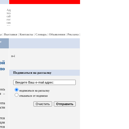
ы
|
Выставки
|
Контакты
|
Словарь
|
Объявления
|
Реклама
|
е
п»ї
ой
по
Подписаться на рассылку
ось
подписаться на рассылку
я –
отказаться от подписки
тета
сти
тся
для
тся