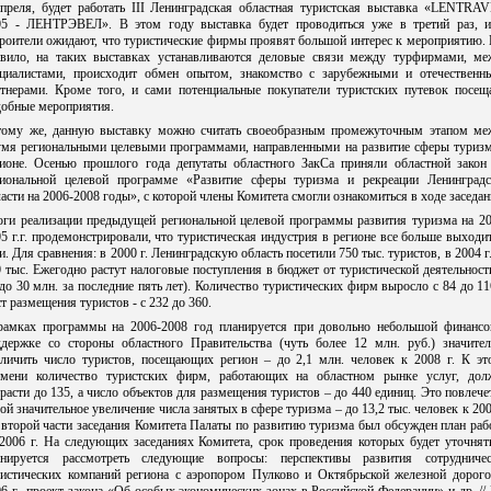
апреля, будет работать III Ленинградская областная туристская выставка «LENTRAV
05 - ЛЕНТРЭВЕЛ». В этом году выставка будет проводиться уже в третий раз, и
роители ожидают, что туристические фирмы проявят большой интерес к мероприятию.
авило, на таких выставках устанавливаются деловые связи между турфирмами, ме
ециалистами, происходит обмен опытом, знакомство с зарубежными и отечественн
ртнерами. Кроме того, и сами потенциальные покупатели туристских путевок посещ
добные мероприятия.
тому же, данную выставку можно считать своеобразным промежуточным этапом ме
умя региональными целевыми программами, направленными на развитие сферы туризм
гионе. Осенью прошлого года депутаты областного ЗакСа приняли областной закон
гиональной целевой программе «Развитие сферы туризма и рекреации Ленинградс
асти на 2006-2008 годы», с которой члены Комитета смогли ознакомиться в ходе заседан
оги реализации предыдущей региональной целевой программы развития туризма на 20
5 г.г. продемонстрировали, что туристическая индустрия в регионе все больше выходи
и. Для сравнения: в 2000 г. Ленинградскую область посетили 750 тыс. туристов, в 2004 г.
 тыс. Ежегодно растут налоговые поступления в бюджет от туристической деятельност
до 30 млн. за последние пять лет). Количество туристических фирм выросло с 84 до 11
т размещения туристов - с 232 до 360.
рамках программы на 2006-2008 год планируется при довольно небольшой финансо
ддержке со стороны областного Правительства (чуть более 12 млн. руб.) значител
еличить число туристов, посещающих регион – до 2,1 млн. человек к 2008 г. К эт
емени количество туристских фирм, работающих на областном рынке услуг, дол
расти до 135, а число объектов для размещения туристов – до 440 единиц. Это повлече
ой значительное увеличение числа занятых в сфере туризма – до 13,2 тыс. человек к 200
второй части заседания Комитета Палаты по развитию туризма был обсужден план ра
2006 г. На следующих заседаниях Комитета, срок проведения которых будет уточнят
анируется рассмотреть следующие вопросы: перспективы развития сотрудничес
ристических компаний региона с аэропором Пулково и Октябрьской железной дорого