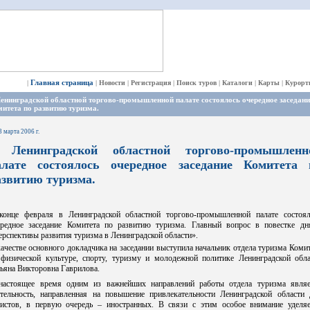
Главная страница
|
|
Новости
|
Регистрация
|
Поиск туров
|
Каталоги
|
Карты
|
Курорт
енинградской областной торгово-промышленной палате состоялось очередное заседани
итета по развитию туризма.
3 марта 2006 г.
 Ленинградской областной торгово-промышленн
алате состоялось очередное заседание Комитета 
азвитию туризма.
конце февраля в Ленинградской областной торгово-промышленной палате состоял
ередное заседание Комитета по развитию туризма. Главный вопрос в повестке дн
рспективы развития туризма в Ленинградской области».
ачестве основного докладчика на заседании выступила начальник отдела туризма Коми
 физической культуре, спорту, туризму и молодежной политике Ленинградской обла
ьяна Викторовна Гаврилова.
настоящее время одним из важнейших направлений работы отдела туризма являе
ятельность, направленная на повышение привлекательности Ленинградской области 
ристов, в первую очередь – иностранных. В связи с этим особое внимание уделяе