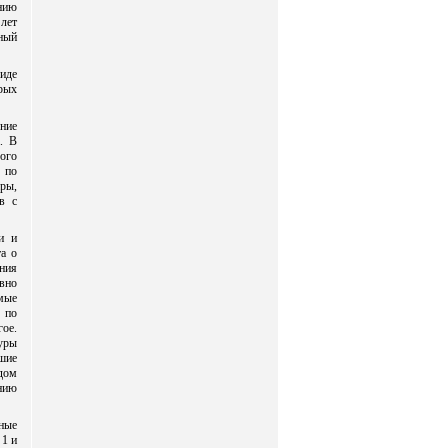
нию
 лет
ный
иде
рых
ние
. В
ого
 по
ары,
в с
и и
а о
ния
вно
мые
 по
ое.
уры
шие
дом
нию
ные
 1 и