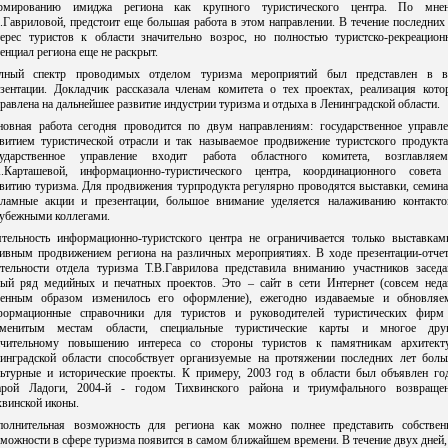
рмированию имиджа региона как крупного туристического центра. По мне
.Гавриловой, предстоит еще большая работа в этом направлении. В течение последних
терес туристов к области значительно возрос, но полностью туристско-рекреацион
енциал региона еще не раскрыт.
лный спектр проводимых отделом туризма мероприятий был представлен в в
езентации. Докладчик рассказала членам комитета о тех проектах, реализация кото
равлена на дальнейшее развитие индустрии туризма и отдыха в Ленинградской области.
новная работа сегодня проводится по двум направлениям: государственное управле
звитием туристической отрасли и так называемое продвижение туристского продукта
сударственное управление входит работа областного комитета, возглавляем
А.Карташевой, информационно-туристического центра, координационного совета
витию туризма. Для продвижения турпродукта регулярно проводятся выставки, семин
кламные акции и презентации, большое внимание уделяется налаживанию контакто
рубежными коллегами.
ятельность информационно-туристского центра не ограничивается только выставкам
тивным продвижением региона на различных мероприятиях. В ходе презентации-отчет
ятельности отдела туризма Т.В.Гаврилова представила вниманию участников заседа
лый ряд медийных и печатных проектов. Это – сайт в сети Интернет (совсем неда
ренным образом изменилось его оформление), ежегодно издаваемые и обновляе
формационные справочники для туристов и руководителей туристических фирм
аменитым местам области, специальные туристические карты и многое друг
ачительному повышению интереса со стороны туристов к памятникам архитект
нинградской области способствует организуемые на протяжении последних лет боль
льтурные и исторические проекты. К примеру, 2003 год в области был объявлен го
арой Ладоги, 2004-й - годом Тихвинского района и триумфального возвраще
винской иконы.
полнительная возможность для региона как можно полнее представить собствен
можности в сфере туризма появится в самом ближайшем времени. В течение двух дней,