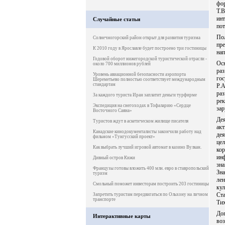
фо
Т.В
ин
Случайные статьи
пот
По
Солнечногорский район открыт для развития туризма
пр
К 2010 году в Ярославле будет построено три гостиницы
нап
Годовой оборот нижегородской туристической отрасли -
Ос
около 700 миллионов рублей
ра
Уровень авиационной безопасности аэропорта
го
Шереметьево полностью соответствует международным
стандартам
Р.
раз
За каждого туриста Иран заплатит деньги турфирме
ре
Экспедиция на снегоходах в Тофаларию «Сердце
за
Восточного Саяна»
Де
Туристов ждут в аскетическом жилище писателя
ак
Канадские кинодокументалисты закончили работу над
де
фильмом «Тунгусский проект»
це
Как выбрать лучший игровой автомат в казино Вулкан.
ко
ин
Дивный остров Кижи
зн
Французы готовы вложить 400 млн. евро в ставропольский
Зн
туризм
ле
Смольный поможет инвесторам построить 203 гостиницы
ку
Ст
Запретить туристам передвигаться по Ольхону на личном
транспорте
Тих
До
Интерактивные карты
воз