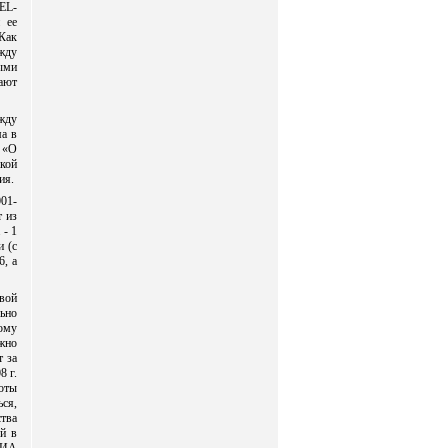
EL-
 ее
 Как
жду
ыми
ают
жду
а в
 «О
кой
ия.
01-
т из
 - 1
и (с
6, а
вой
ьно
ому
жно
т за
8 г.
боты
ься,
тва
й в