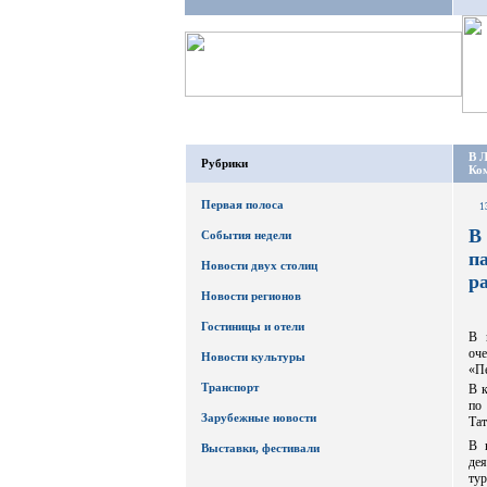
В Л
Рубрики
Ком
Первая полоса
1
В
События недели
п
Новости двух столиц
р
Новости регионов
Гостиницы и отели
В 
оч
Новости культуры
«Пе
Транспорт
В к
по
Зарубежные новости
Тат
В 
Выставки, фестивали
де
ту