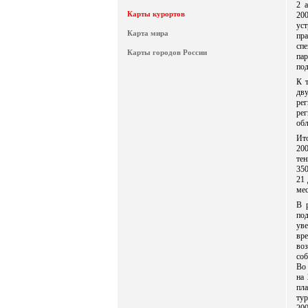
2 
Карты курортов
20
уст
Карта мира
пр
сп
Карты городов России
па
по
К 
дв
ре
ре
обл
Ит
200
тен
350
21 
мес
В 
по
ув
вр
воз
соб
Во 
на 
пл
ту