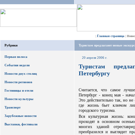
Главная страница
|
|
Ново
Рубрики
Туристам предлагают новые экскурс
Первая полоса
20 апреля 2006 г.
Туристам предл
События недели
Петербургу
Новости двух столиц
Новости регионов
Считается, что самое лучш
Гостиницы и отели
Петербург - конец мая - нача
Новости культуры
Это действительно так, но не 
где жизнь бьет ключом ли
Транспорт
городского туризма.
Зарубежные новости
Вся культурная жизнь: кон
проходят в основном осенью
Выставки, фестивали
многих зданий отреставри
преобразился и выглядит пр