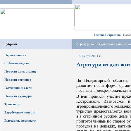
Главная страница
|
|
Ново
Рубрики
Агротуризм для жителей больших г
Первая полоса
9 марта 2004 г.
Агротуризм для жит
События недели
Новости двух столиц
Новости регионов
Во Владимирской области,
развитие новая форма орган
Гостиницы и отели
посвящена межрегиональная н
В ней приняли участие пред
Новости культуры
Костромской, Ивановской и
Транспорт
агропромышленного комплекса
туристам предоставляется во
Зарубежные новости
а в старинном русском доме.
Выставки, фестивали
приготовленные по старым ру
прогулка на лошадях, катани