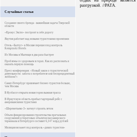
отдых на природе является
разгрузкой. //РАТА.
Случайные статьи
Создание своего бренда - важнейшая задача Тверской
области
«Крокус Экспо» построит к себе дорогу
Якутия работает над новыми туристскими проектами
Отель «Балчуг» в Москве перешел под контроль
Kempinski Hotels
Из Москвы в Мытищи в два раза быстрее
Проблемы со здоровьем в горах. Как их распознать и
оказать первую помощь
Пресс-конференция: «Новый закон о туристической
деятельности: забота о потребителе или беспрецедентный
лоббизм?»
Санкт-Петербург привлекает бизнес-туристов больше,
чем Москва
В Кузбассе открыта новая горнолыжная трасса
В Иркутскую область прибыл чартерный рейс с
американскими туристами
«Шереметьево-3» начнут строить летом
Объем финансирования строительства причальных
сооружений и береговых объектов пассажирского
терминала в Петербурге составит 6,147 млрд рублей
Милиция возьмет под контроль «диких туристов»