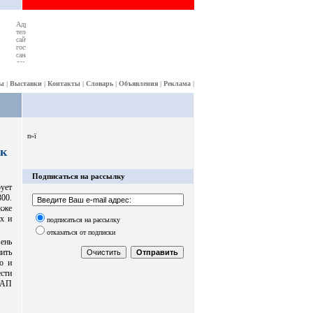
ы
|
Выставки
|
Контакты
|
Словарь
|
Объявления
|
Реклама
|
п»ї
рк
Подписаться на рассылку
ует
00.
акже
х и
подписаться на рассылку
отказаться от подписки
ень
нить
о и
ести
УАП