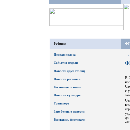
Рубрики
ФГ
Первая полоса
2
Ф
События недели
Новости двух столиц
В 
Новости регионов
по
Сам
Гостиницы и отели
с 
эко
Новости культуры
От
Транспорт
ком
се
Зарубежные новости
укр
до
Выставки, фестивали
«П