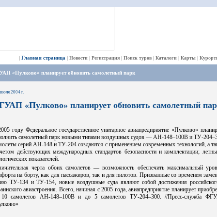
Главная страница
|
|
Новости
|
Регистрация
|
Поиск туров
|
Каталоги
|
Карты
|
Курорт
УАП «Пулково» планирует обновить самолетный парк
 июля 2004 г.
ГУАП «Пулково» планирует обновить самолетный па
2005 году Федеральное государственное унитарное авиапредприятие «Пулково» планир
полнить самолетный парк новыми типами воздушных судов — АН-148–100В и ТУ-204–3
олеты серий АН-148 и ТУ-204 создаются с применением современных технологий, а т
учетом действующих международных стандартов безопасности и комплектации; летны
логических показателей.
личительная черта обоих самолетов — возможность обеспечить максимальный уров
форта на борту, как для пассажиров, так и для пилотов. Призванные со временем заме
рию ТУ-134 и ТУ-154, новые воздушные суда являют собой достижения российског
аинского авиастроения. Всего, начиная с 2005 года, авиапредприятие планирует приобр
 10 самолетов АН-148–100В и до 5 самолетов ТУ-204–300. //Пресс-служба ФГ
улково»