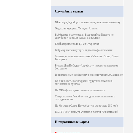
Случайные статьи
18 ноября Дед Мороз зажжет первую новогоднюю елку
Отдых на курортах Турции. Алания.
В Абзаково будет создан Всероссийский центр по
сноуборду, горным лыжам и биатлону
Край озер посетили 1,5 млн. туристов
В Крыму введены услуги видеотелефонной связи
7-я межрегиональная выставка «Магазин. Склад. Отель.
Ресторан»
В честь Дня Победы «Аэрофлот» перевезет ветеранов
бесплатно
Горнолыжному сообществу рекомендуется быть активнее
В Сочи билеты на экскурсии будут продаваться в
специальных пунктах
На МКАДе построят стоянки для авиатакси
Ставрополье и Ленобласть подписали соглашение о
сотрудничестве
Из Москвы в Санкт-Петербург со скоростью 250 км/ч
В MITT-2004 примут участие 2 тысячи 700 компаний
Интерактивные карты