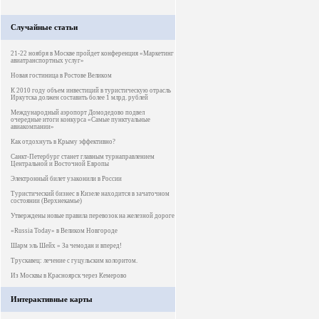
Случайные статьи
21-22 ноября в Москве пройдет конференция «Маркетинг
авиатранспортных услуг»
Новая гостиница в Ростове Великом
К 2010 году объем инвестиций в туристическую отрасль
Иркутска должен составить более 1 млрд. рублей
Международный аэропорт Домодедово подвел
очередные итоги конкурса «Самые пунктуальные
авиакомпании»
Как отдохнуть в Крыму эффективно?
Санкт-Петербург станет главным турнаправлением
Центральной и Восточной Европы
Электронный билет узаконили в России
Туристический бизнес в Кизеле находится в зачаточном
состоянии (Верхнекамье)
Утверждены новые правила перевозок на железной дороге
«Russia Today» в Великом Новгороде
Шарм эль Шейх » За чемодан и вперед!
Трускавец: лечение с гуцульским колоритом.
Из Москвы в Красноярск через Кемерово
Интерактивные карты