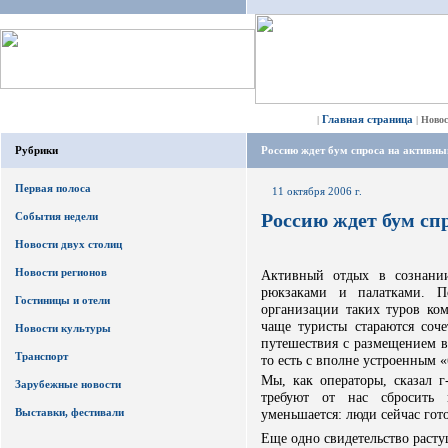
Главная страница
|
|
Ново
Рубрики
Россию ждет бум спроса на активн
Первая полоса
11 октября 2006 г.
Россию ждет бум сп
События недели
Новости двух столиц
Новости регионов
Активный отдых в сознании
рюкзаками и палатками. П
Гостиницы и отели
организации таких туров ком
чаще туристы стараются соче
Новости культуры
путешествия с размещением 
Транспорт
то есть с вполне устроенным 
Мы, как операторы, сказал г
Зарубежные новости
требуют от нас сбросить
Выставки, фестивали
уменьшается: люди сейчас гот
Еще одно свидетельство расту