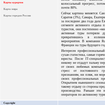
Карты курортов
колоссальный прогресс, пото
почти 80%.
Карта мира
Сейчас картина меняется: Сан
Карты городов России
Саратов (3%), Самара, Екате
за последние два года дала Е
сегменте активного отдыха 
туристов, они постепенно «м
активные туры потеряли д
превратившись в излишн
мероприятия. В компании Rus
Франции на туры будущего го
Интересен профессиональный
сухая статистика, самые горя
юристы. После IT-специалист
никому не отдадут пальму пе
от своих любимых компьюте
стресс от постоянного гр
признаниям, ни пляж, ни море
своих профессиональных пр
Открытием нынешнего сезона,
такому отдыху со стороны пре
производства. Раньше эти 
операторов по активному туриз
Copyright