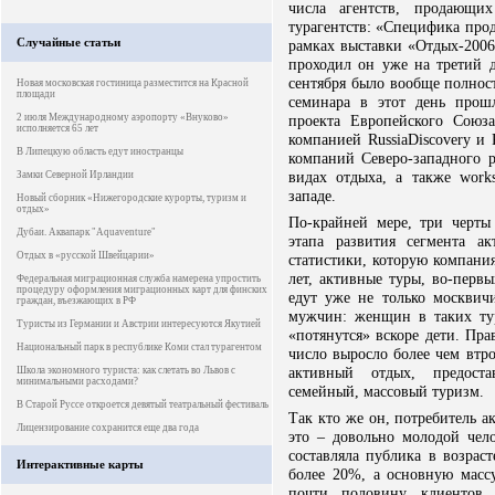
числа агентств, продающи
турагентств: «Специфика про
Случайные статьи
рамках выставки «Отдых-2006
проходил он уже на третий д
сентября было вообще полнос
Новая московская гостиница разместится на Красной
площади
семинара в этот день прош
2 июля Международному аэропорту «Внуково»
проекта Европейского Союз
исполняется 65 лет
компанией RussiaDiscovery и
В Липецкую область едут иностранцы
компаний Северо-западного 
видах отдыха, а также work
Замки Северной Ирландии
западе.
Новый сборник «Нижегородские курорты, туризм и
отдых»
По-крайней мере, три черт
Дубаи. Аквапарк "Aquaventure"
этапа развития сегмента а
Отдых в «русской Швейцарии»
статистики, которую компания
лет, активные туры, во-перв
Федеральная миграционная служба намерена упростить
процедуру оформления миграционных карт для финских
едут уже не только москвичи
граждан, въезжающих в РФ
мужчин: женщин в таких тур
Туристы из Германии и Австрии интересуются Якутией
«потянутся» вскоре дети. Прав
Национальный парк в республике Коми стал турагентом
число выросло более чем втро
активный отдых, предоста
Школа экономного туриста: как слетать во Львов с
минимальными расходами?
семейный, массовый туризм.
В Старой Руссе откроется девятый театральный фестиваль
Так кто же он, потребитель а
Лицензирование сохранится еще два года
это – довольно молодой чел
составляла публика в возраст
Интерактивные карты
более 20%, а основную масс
почти половину клиентов 