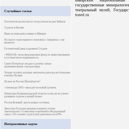
Баварский национальный
государственные минералоги
театральный музей, Государс
Случайные статьи
travel.ru
Посетители музея смогут погрузиться на дно Байкала
Туризм в Москве
Ваша лучшая рыба плавает в Швеции
На трассе горнолыжного комплекса «Завьялиха» уже
катаются
Гостиничный двор в древнем Суздале
«ФИНАМ» начал формировать фонд по инвестированию
в гостиничную недвижимость
Санкт-Петербург входит в десятку самых
привлекательных городов мира
Четыре лучших игровых автоматов для игры на биткоины
в казино Вулкан
Нужен ли России Шпицберген?
«Зимниада-2005» выходит на новый уровень
Министры Калининградской области хотят, но не умеют
развивать туризм и малый бизнес
Ростов Великий: шесть новых гостиниц
Депутаты Госдумы приняли в первом чтении
законопроект «О внесении изменений в Федеральный
закон «Об основах туристской деятельности в РФ»
Интерактивные карты