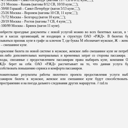
 4/3 Москва – Санкт-Петербург (вагоны 11/7 СВ и 6/12 купе,',',');
 2/1 Москва – Казань (вагоны 8/12 СВ, 10/10 купе,',',');
 59/60 Горький – Санкт-Петербург (вагон 5/13 купе,',',');
 25/26 Москва – Воронеж (вагоны 10 СВ, 11 купе,',',');
 71/72 Москва – Белгород (вагон 10 купе,',',');
 20/19 Москва – Ростов (вагоны 7 СВ, 4 купе,',',');
 100/99 Москва – Брянск (вагон 11 купе).
иобрести проездные документы с новой услугой можно во всех билетных кассах, в 
сле в кассах организаций, не входящих в структуру ОАО «РЖД». В билетах бу
зываться признак купе в графе за ключом Т, где буква М обозначает мужское, Ж – жен
 – смешанное купе.
рмление билета по новой системе в мужское, женское либо смешанное купе не потре
ких-либо дополнительных материальных и временных затрат со стороны пассажира. 
сходы, связанные с предоставлением пассажирам права выбирать купе, компания 
ЖД» берет на себя. ОАО «РЖД» рассчитывает на то, что данная услуга бу
собствовать повышению сервиса и комфорта пассажиров.
ложительные результаты работы пилотного проекта предоставления услуги выб
ссажиром билета в мужское, женское или смешанное купе будут способствовать
пространению и на поезда дальнего следования других маршрутов. // rzd.ru