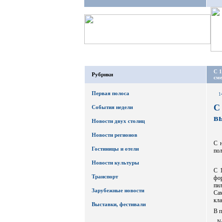
С 1
Рубрики
сме
Первая полоса
1
С
События недели
в
Новости двух столиц
Новости регионов
С 
Гостиницы и отели
пол
Новости культуры
С 
Транспорт
фо
пи
Зарубежные новости
Са
кла
Выставки, фестивали
В п