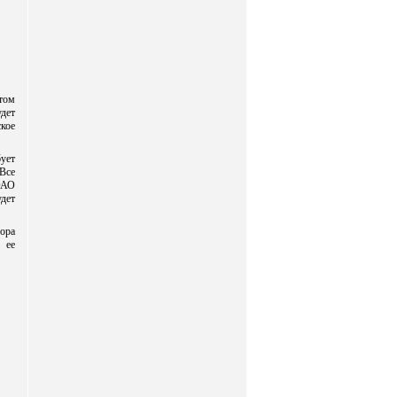
том
дет
ское
бует
Все
ОАО
дет
ора
 ее