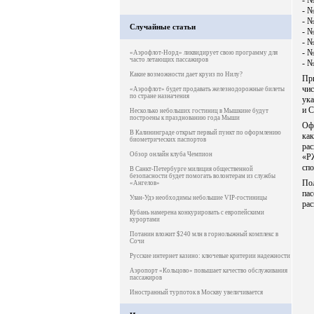
- №
- №
- №
Случайные статьи
- №
- №
- №
«Аэрофлот-Норд» ликвидирует свою программу для
часто летающих пассажиров
- №
Какие возможности дает круиз по Нилу?
Пр
чи
«Аэрофлот» будет продавать железнодорожные билеты
по стране назначения
ука
и С
Несколько небольших гостиниц в Мышкине будут
построены к празднованию года Мыши
Офо
В Калининграде открыт первый пункт по оформлению
ка
биометрических паспортов
ра
Обзор онлайн клуба Чемпион
«Р
спо
В Санкт-Петербурге милиция общественной
безопасности будет помогать волонтерам из службы
По
«Ангелов»
па
Улан-Удэ необходимы небольшие VIP-гостиницы
рас
Кубань намерена конкурировать с европейскими
курортами
Потанин вложит $240 млн в горнолыжный комплекс в
Сочи
Русские интернет казино: ключевые критерии надежности
Аэропорт «Кольцово» повышает качество обслуживания
пассажиров
Иностранный турпоток в Москву увеличивается