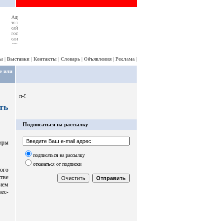
ы
|
Выставки
|
Контакты
|
Словарь
|
Объявления
|
Реклама
|
е или
п»ї
ть
Подписаться на рассылку
иры
подписаться на рассылку
отказаться от подписки
ого
тве
ием
ес-