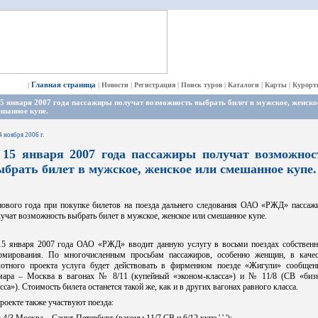
Главная страница
|
|
Новости
|
Регистрация
|
Поиск туров
|
Каталоги
|
Карты
|
Курорт
5 января 2007 года пассажиры получат возможность выбрать билет в мужское, женско
шанное купе.
4 ноября 2006 г.
 15 января 2007 года пассажиры получат возможнос
ыбрать билет в мужское, женское или смешанное купе.
нового года при покупке билетов на поезда дальнего следования ОАО «РЖД» пассаж
учат возможность выбрать билет в мужское, женское или смешанное купе.
15 января 2007 года ОАО «РЖД» вводит данную услугу в восьми поездах собственн
рмирования. По многочисленным просьбам пассажиров, особенно женщин, в качес
лотного проекта услуга будет действовать в фирменном поезде «Жигули» сообщен
мара – Москва в вагонах № 8/11 (купейный «эконом-класса») и № 11/8 (СВ «бизн
сса»). Стоимость билета останется такой же, как и в других вагонах равного класса.
роекте также участвуют поезда: