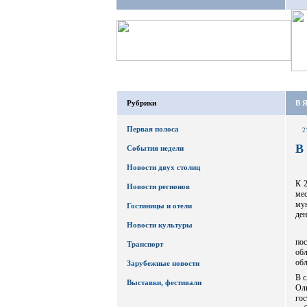
Рубрики
В Я
Первая полоса
2
В
События недели
Новости двух столиц
К 2
Новости регионов
ме
му
Гостиницы и отели
ден
Новости культуры
по
Транспорт
об
обл
Зарубежные новости
В с
Выставки, фестивали
Ол
гос