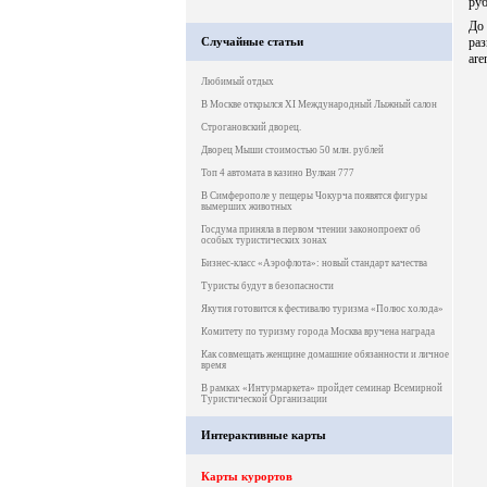
руб
До
Случайные статьи
ра
are
Любимый отдых
В Москве открылся XI Международный Лыжный салон
Строгановский дворец.
Дворец Мыши стоимостью 50 млн. рублей
Топ 4 автомата в казино Вулкан 777
В Симферополе у пещеры Чокурча появятся фигуры
вымерших животных
Госдума приняла в первом чтении законопроект об
особых туристических зонах
Бизнес-класс «Аэрофлота»: новый стандарт качества
Туристы будут в безопасности
Якутия готовится к фестивалю туризма «Полюс холода»
Комитету по туризму города Москва вручена награда
Как совмещать женщине домашние обязанности и личное
время
В рамках «Интурмаркета» пройдет семинар Всемирной
Туристической Организации
Интерактивные карты
Карты курортов