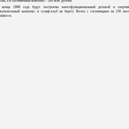
лей, а в гостиничный комплекс - 200 млн. рублей.
 конца 2008 года будут построены многофункциональный деловой и спортив
звлекательный комплекс и гольф-клуб на берегу Волги с гостиницами на 150 мест.
ndator.ru