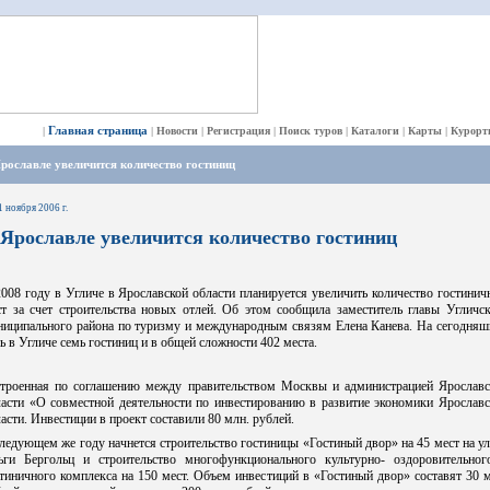
Главная страница
|
|
Новости
|
Регистрация
|
Поиск туров
|
Каталоги
|
Карты
|
Курорт
рославле увеличится количество гостиниц
1 ноября 2006 г.
 Ярославле увеличится количество гостиниц
008 году в Угличе в Ярославской области планируется увеличить количество гостини
ст за счет строительства новых отлей. Об этом сообщила заместитель главы Угличск
ниципального района по туризму и международным связям Елена Канева. На сегодняш
ь в Угличе семь гостиниц и в общей сложности 402 места.
строенная по соглашению между правительством Москвы и администрацией Ярославс
ласти «О совместной деятельности по инвестированию в развитие экономики Ярославс
асти. Инвестиции в проект составили 80 млн. рублей.
ледующем же году начнется строительство гостиницы «Гостиный двор» на 45 мест на у
ьги Бергольц и строительство многофункционального культурно- оздоровительног
тиничного комплекса на 150 мест. Объем инвестиций в «Гостиный двор» составят 30 