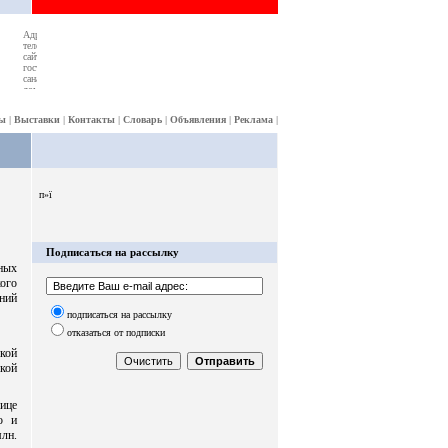
ы
|
Выставки
|
Контакты
|
Словарь
|
Объявления
|
Реклама
|
п»ї
Подписаться на рассылку
чных
ого
ний
подписаться на рассылку
отказаться от подписки
кой
кой
лице
о и
млн.