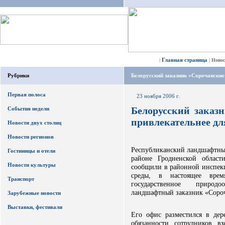
Главная страница
|
|
Ново
Рубрики
Белорусский заказник «Сорочанские 
Первая полоса
23 ноября 2006 г.
Белорусский заказн
События недели
привлекательнее дл
Новости двух столиц
Новости регионов
Республиканский ландшафтный
Гостиницы и отели
районе Гродненской област
Новости культуры
сообщили в районной инспек
среды, в настоящее врем
Транспорт
государственное природ
ландшафтный заказник «Сороч
Зарубежные новости
Выставки, фестивали
Его офис разместился в де
обязанности сотрудников в