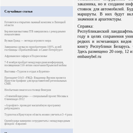
заказника, но и создание инф
стоянок для автомобилей. Бу
Случайные статьи
маршруты. В них будут вкл
значения и архитектуры.
Готовится к открытию лыжный комплекс в Липецкой
области
Справка:
Республиканский ландшафтный
Берлинская выставка ITB завершилась с рекордными
показателями
году в целях сохранения уни
редких и исчезающих видов
Вулкан Гранд — легенда игрового мира
книгу Республики Беларусь.
Завершена сделка по приобретению 100% долей
гостиницы «Прибалтийская» в Санкт-Петербурге
Здесь размещено 20 озер, 12 
embassybel.ru
Африканское сафари в Подмосковье
7-8 ноября пройдет международная конференция,
посвященная 150-летию окончания Крымской войны
Выставка «Туризм и отдых в Бурятии»
Президент ОАО «РЖД» Владимир Якунин провел в
Иркутске брифинг для представителей региональных
СМИ.
Необычная синагога в столице Венгрии
«Олимпийская река» — специальный проект Москвы к
Олимпиаде-2012
«Аэрофлот» проводит масштабную программу
ребрэндинга
Турпоток в Иркутскую область можно увечить в 3–4 раза
Оренбуржье намерено сотрудничать с международным
фондом «Евразия»