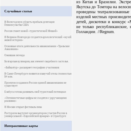
из Китая и Бразилии. Экстр
Якутска до Томтора на велоси
Случайные статьи
проведены театрализованные
изделий местных производите
детей, дискотеки и конкурс 
В Вологодскую область прибыла делегация
Генконсульства США
не только республиканские,
Голландии. //Regnum.
Россия станет новой «туристической Меккой»
В Великом Новгороде создается археологический «музей
живой истории»
Основные итоги деятельности авиакомпании «Уральские
Авиалинии»
Ожившая легенда
Болгарская кулинария, как элемент свадебного застолья.
«Байкалтур» расширяет географию участников
В Санкт-Петербурге появится плавучий отель стоимостью
$4 млн.
Проектов создания в России единой авиакомпании не
существует
Елабуга готова развивать свой туристский потенциал
«Оптимистичные цифры не сходятся с удручающими
реалиями»
В Москве открыт фестиваль пива
Ростуризм выступит организатором участия России в
универсальной «Европейской ярмарке» в Страсбурге
Интерактивные карты