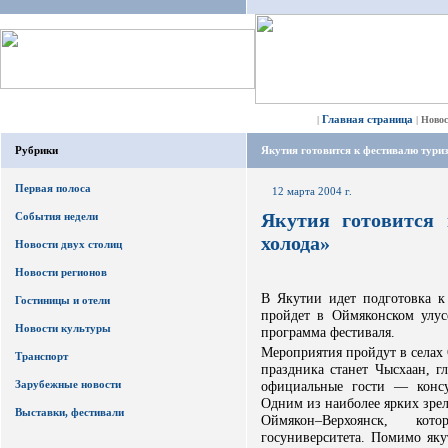
Главная страница
|
|
Ново
Рубрики
Якутия готовится к фестивалю тури
Первая полоса
12 марта 2004 г.
Якутия готовится
События недели
холода»
Новости двух столиц
Новости регионов
В Якутии идет подготовка к
Гостиницы и отели
пройдет в Оймяконском улус
Новости культуры
программа фестиваля.
Мероприятия пройдут в селах
Транспорт
праздника станет Чысхаан, г
Зарубежные новости
официальные гости — конс
Одним из наиболее ярких зре
Выставки, фестивали
Оймякон–Верхоянск, кот
госуниверситета. Помимо яку