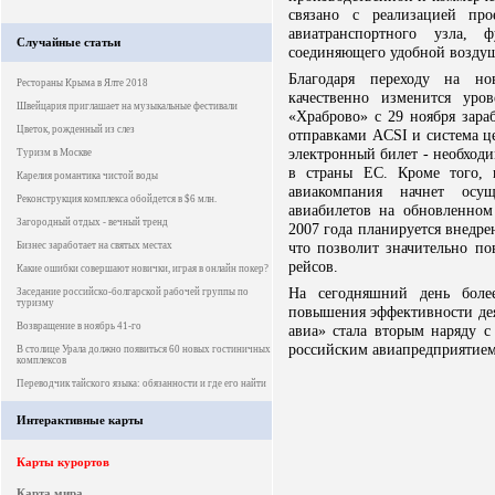
связано с реализацией пр
авиатранспортного узла
Случайные статьи
соединяющего удобной воздуш
Благодаря переходу на но
Рестораны Крыма в Ялте 2018
качественно изменится уро
Швейцария приглашает на музыкальные фестивали
«Храброво» с 29 ноября зара
Цветок, рожденный из слез
отправками ACSI и система ц
электронный билет - необходи
Туризм в Москве
в страны ЕС. Кроме того, 
Карелия романтика чистой воды
авиакомпания начнет осущ
Реконструкция комплекса обойдется в $6 млн.
авиабилетов на обновленном 
Загородный отдых - вечный тренд
2007 года планируется внедр
что позволит значительно по
Бизнес заработает на святых местах
рейсов.
Какие ошибки совершают новички, играя в онлайн покер?
На сегодняшний день боле
Заседание российско-болгарской рабочей группы по
туризму
повышения эффективности деят
Возвращение в ноябрь 41-го
авиа» стала вторым наряду 
российским авиапредприятием, 
В столице Урала должно появиться 60 новых гостиничных
комплексов
Переводчик тайского языка: обязанности и где его найти
Интерактивные карты
Карты курортов
Карта мира