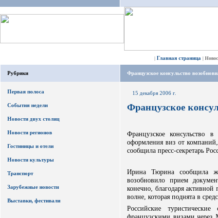
Главная страница
|
|
Ново
Рубрики
Французское консульство возобнови
Первая полоса
15 декабря 2006 г.
Французское консул
События недели
Новости двух столиц
Новости регионов
Французское консульство в
оформления виз от компаний
Гостиницы и отели
сообщила пресс-секретарь Ро
Новости культуры
Ирина Тюрина сообщила жу
Транспорт
возобновило прием докумен
Зарубежные новости
конечно, благодаря активной
волне, которая поднята в сре
Выставки, фестивали
Российские туристически
французскими визами через 