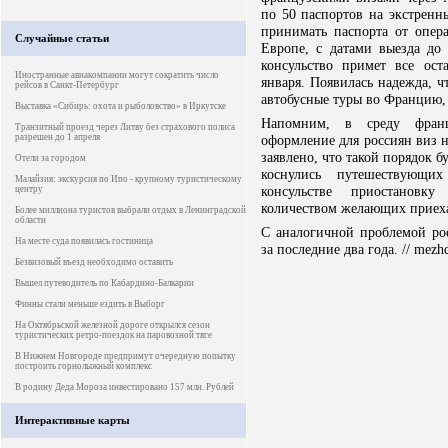
по 50 паспортов на экстренн
принимать паспорта от опер
Случайные статьи
Европе, с датами выезда до
консульство примет все ос
Иностранные авиакомпании могут сократить число
января. Появилась надежда, ч
рейсов в Санкт-Петербург
автобусные туры во Францию, 
Выставка «Сибирь: охота и рыболовство» в Иркутске
Напомним, в среду франц
Транзитный проезд через Литву без страхового полиса
разрешен до 1 апреля
оформление для россиян виз н
заявлено, что такой порядок б
Отели за городом
коснулись путешествующи
Малайзия: экскурсия по Ипо - крупному туристическому
консульстве приостановк
центру
количеством желающих приеха
Более миллиона туристов выбрали отдых в Ленинградской
области
С аналогичной проблемой рос
На месте суда появилась гостиница
за последние два года. // mezh
Безвизовый въезд необходимо оставить
Вышел путеводитель по Кабардино-Балкарии
Финны стали меньше ездить в Выборг
На Октябрьской железной дороге открылся сезон
туристических ретро-поездок на паровозной тяге
В Нижнем Новгороде предпримут очередную попытку
построить горнолыжный комплекс
В родину Деда Мороза инвестировано 157 млн. Рублей
Интерактивные карты