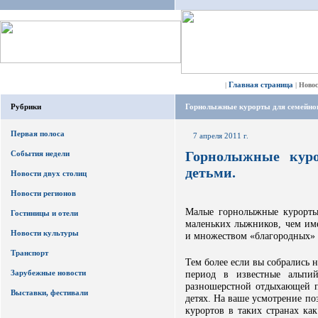
Главная страница
|
|
Ново
Рубрики
Горнолыжные курорты для семейног
Первая полоса
7 апреля 2011 г.
Горнолыжные куро
События недели
детьми.
Новости двух столиц
Новости регионов
Малые горнолыжные курорты
Гостиницы и отели
маленьких лыжников, чем им
Новости культуры
и множеством «благородных» 
Транспорт
Тем более если вы собрались 
Зарубежные новости
период в известные альпий
разношерстной отдыхающей пу
Выставки, фестивали
детях. На ваше усмотрение п
курортов в таких странах ка