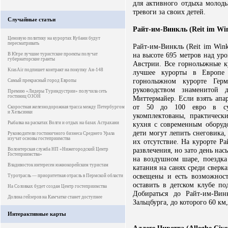
для активного отдыха молод
тревоги за своих детей.
Случайные статьи
Райт-им-Винкль (Reit im Wi
Ценовую политику на курортах Кубани будут
пересматривать
Райт-им-Винкль (Reit im Win
на высоте 695 метров над ур
В Югре лучшие туристские проекты получат
губернаторские гранты
Австрии. Все горнолыжные к
KrasAir подпишет контракт на покупку Ан-148
лучшее курорты в Европе
горнолыжном курорте Герм
Самый прекрасный город Европы
руководством знаменитой
Премию «Лидеры Туриндустрии» получила сеть
гостиниц ОЗОН
Миттермайер. Если взять апар
от 50 до 100 евро в су
Скоростная железнодорожная трасса между Петербургом
и Хельсинки
укомплектованы, практическ
Рыбалка на раскатах Волги и отдых на базах Астрахани
кухня с современным оборудо
дети могут лепить снеговика
Руководители гостиничного бизнеса Среднего Урала
изучат основы гостеприимства
их отсутствие. На курорте Р
развлечения, но зато день н
Волонтерская служба НП «Нижегородский Центр
Гостеприимства»
на воздушном шаре, поездка
Владивосток интересен южнокорейским туристам
катания на санях среди свер
освещены и есть возможност
Туротрасль — приоритетная отрасль в Пермской области
оставить в детском клубе п
На Соловках будет создан Центр гостеприимства
Добираться до Райт-им-Вин
Долина гейзеров на Камчатке станет доступнее
Зальцбурга, до которого 60 км
Интерактивные карты