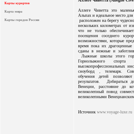
Аллеге Чиветта (Alleghe Cive
Карты курортов
Аллеге Чиветта это мален
Карта мира
Альпах и идеальное место для 
Карты городов России
расположен на берегу чудесно
нескольких километрах от и
что не только обеспечивае
посещения соседнего курор
возможностями, которые пре
время пока их драгоценные
сданы в нежные и заботлив
Лыжные школы этого гор
Горнолыжного спорта 
высокопрофессиональных ин
сноуборд , телемарк. Сов
обучения детей позволяют
результатов. Добираться д
Венеции, расстояние до ко
великолепный повод совмес
великолепными Венецианским
Источник
www.voyage-luxe.ru