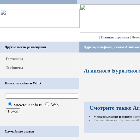
Главная страница
|
|
Ново
Другие места размещения
Адреса, телефоны, сайты Агинско
Гостиницы
Турфирмы
Агинского Бурятског
Поиск по сайту и WEB
www.tour-info.ru
Web
Смотрите также Аг
Места размещения и отдыха:
Гост
Рейтинг: Агинского Бурятского А
Случайные статьи