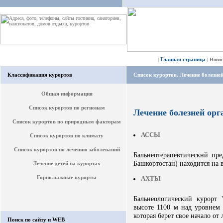
Главная страница
|
|
Ново
Классификация курортов
Список курортов. Лечение болезне
Общая информация
Список курортов по регионам
Лечение болезней ор
Список курортов по природным факторам
АССЫ
Список курортов по климату
Список курортов по лечению заболеваний
Бальнеотерапевтическнй пр
Башкортостан) находится на 
Лечение детей на курортах
Горнолыжные курорты
АХТЫ
Бальнеологический курорт 
высоте 1100 м над уровнем
которая берет свое начало от
Поиск по сайту и WEB