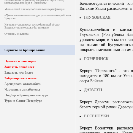
Соревнования по водному спортивно-туристскому
Бальнеотерапевтический к
многоборью пройдут в Приангарье
Вятские Увалы расположен в 
Мини-отели Сочи ждет обязательная сертификация
«Уральские авиалинии» вводят дополнительные рейсы из
ГЛУХОВСКАЯ
Иркутска
Ни один туристически востребованный объект
Владивостока не остался без внимания
Кумысолечебная и климат
Глуховская (Республика Ба
Сувениры из Египта
уровнем моря, в 5 км от ста
на холмистой Бугульминско
покрыты смешанными лесами
Сервисы по бронированию
ГОРЯЧИНСК
Путевки в санатории
Заказать авиабилет
Курорт "Горячинск" - это 
Заказать ж/д билет
находится в 180 км от Улан
Забронировать отель
озера Байкал.
Арендовать автомобиль
Чартерные авиабилеты
ДАРАСУН
Подбор и бронирование тура
Туры в Санкт-Петербург
Курорт Дарасун расположе
берегу горной речки Дарасун
ЕССЕНТУКИ
Курорт Ессентуки, располо