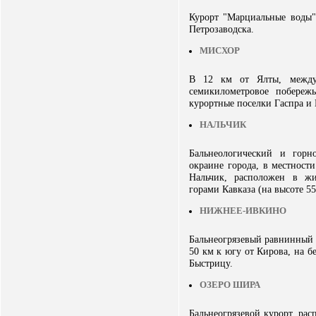
Курорт "Марциальные воды"
Петрозаводска.
МИСХОР
В 12 км от Ялты, между
семикилометровое побереж
курортные поселки Гаспра и 
НАЛЬЧИК
Бальнеологический и горн
окраине города, в местност
Нальчик, расположен в ж
горами Кавказа (на высоте 55
НИЖНЕЕ-ИВКИНО
Бальнеогрязевый равнинный 
50 км к югу от Кирова, на б
Быстрицу.
ОЗЕРО ШИРА
Бальнеогрязевой курорт, рас