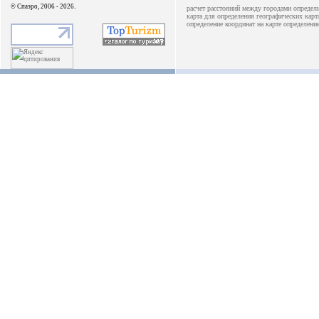
© Спаэро, 2006 - 2026.
расчет расстояний между городами
определ
карта для определения географических
карт
определение координат на карте
определени