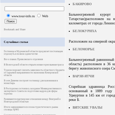
БАКИРОВО
Бальнеогрязевой курорт
www.tour-info.ru
Web
Татарстан)расположен на
километрах от города Ленино
БЕЛОКУРИХА
Расположен на северной окра
Случайные статьи
БЕЛОМОРЬЕ
Гостиница в Мурманской области предлагает постояльцам
отдохнуть в полном одиночестве
Бальнеогрязевый равнинный 
Все о планах Приволжского отделения
область) расположен в 36 к
В Вологодской области открыта новая горнолыжная трасса
берегу живописного озера См
Туризм поможет снизить зависимость областного бюджета
от сырьевой направленности экономики Кемеровской
области
ВАРЗИ-ЯТЧИ
В селе Дивеево построят гостиницу для паломников в
монастырь
Старейшая здравница Росс
В Ростуризме состоялось заседание Межведомственного
основанный в 1889 году 
экспертного Совета по подготовке кадров для сферы
туризма
Удмуртии в 145 км от город
реки Б.
Развиваются партнерские отношения между Венгрией и
Новгородской областью
ВЯТСКИЕ УВАЛЫ
Итоги завершившегося сезона туристического рынка
столицы УрФО