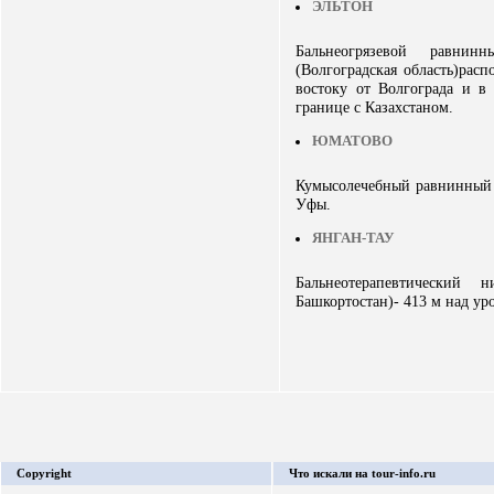
ЭЛЬТОН
Бальнеогрязевой равни
(Волгоградская область)рас
востоку от Волгограда и в
границе с Казахстаном.
ЮМАТОВО
Кумысолечебный равнинный к
Уфы.
ЯНГАН-ТАУ
Бальнеотерапевтический 
Башкортостан)- 413 м над ур
Copyright
Что искали на tour-info.ru