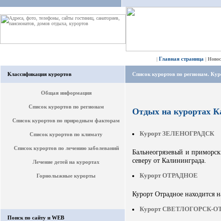
Главная страница
|
|
Ново
Классификация курортов
Список курортов по регионам. Ку
Общая информация
Список курортов по регионам
Отдых на курортах К
Список курортов по природным факторам
Курорт ЗЕЛЕНОГРАДСК
Список курортов по климату
Список курортов по лечению заболеваний
Бальнеогрязевый и приморск
северу от Калининграда.
Лечение детей на курортах
Курорт ОТРАДНОЕ
Горнолыжные курорты
Курорт Отрадное находится н
Курорт СВЕТЛОГОРСК-О
Поиск по сайту и WEB