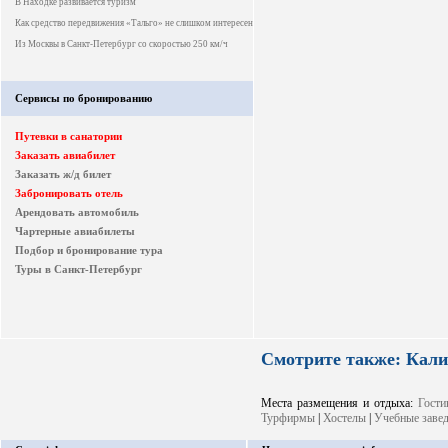
В Находке развивается туризм
Как средство передвижения «Тальго» не слишком интересен
Из Москвы в Санкт-Петербург со скоростью 250 км/ч
Сервисы по бронированию
Путевки в санатории
Заказать авиабилет
Заказать ж/д билет
Забронировать отель
Арендовать автомобиль
Чартерные авиабилеты
Подбор и бронирование тура
Туры в Санкт-Петербург
Смотрите также: Кали
Места размещения и отдыха:
Гости
Турфирмы
|
Хостелы
|
Учебные заве