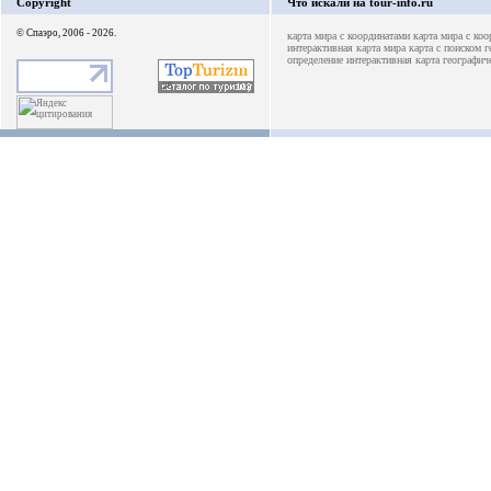
Copyright
Что искали на tour-info.ru
© Спаэро, 2006 - 2026.
карта мира с координатами
карта мира с ко
интерактивная карта мира
карта с поиском 
определение интерактивная карта
географич