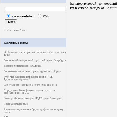
Бальнеогрязевой приморский
км к северо-западу от Калин
www.tour-info.ru
Web
Случайные статьи
«Сибирь» увеличила продажи с помощью сайта более чем в
10 раз
Создан новый официальный туристский портал Петербурга
Достопримечательности Каталонии!
Соревнования по технике горного туризма в Изборске
Кто будет оценивать номинантов премии «ТБГ.
Туристические бренды»?
Шерегеш фото и веб камера - смотрим на снег дома
Определены объемы финансирования туристско-
рекреационных зон ОЭЗ
Комфортабельные санатории МВД России в Евпатории
Итоги уходящего года
Авиакомпании, возможно, будут штрафовать за задержку
рейсов