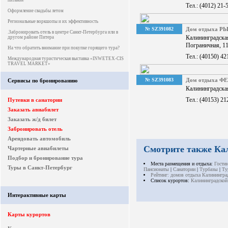
питание
Тел.: (4012) 21-
Оформление свадьбы летом
Региональные воркшопы и их эффективность
№ SZ391082
Дом отдыха Р
.Забронировать отель в центре Санкт-Петербурга или в
Калининградс
другом районе Питера
Пограничная, 1
На что обратить внимание при покупке горящего тура?
Тел.: (40150) 42
Международная туристическая выставка «INWETEX-CIS
TRAVEL MARKET»
№ SZ391083
Дом отдыха Ф
Сервисы по бронированию
Калининградская
Тел.: (40153) 21
Путевки в санатории
Заказать авиабилет
Заказать ж/д билет
Забронировать отель
Арендовать автомобиль
Смотрите также Ка
Чартерные авиабилеты
Подбор и бронирование тура
Места размещения и отдыха:
Гости
Туры в Санкт-Петербург
Пансионаты
|
Санатории
|
Турбазы
|
Ту
Рейтинг: домов отдыха Калинингра
Список курортов:
Калининградской
Интерактивные карты
Карты курортов