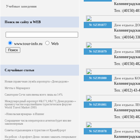
Калининградская
Учебные заведения
Тел.: (40150) 48
Поиск по сайту и WEB
№ SZ391077
Дом отдыха 
Калининградская
Тел.: (40164) 33
www.tour-info.ru
Web
№ SZ391079
Дом отдыха ЗВ
Калининградская
Тел.: (40150) 48
Случайные статьи
№ SZ391080
Дом отдыха К
Новая справочная служба аэропорта «Домодедово»
Калининградская
Мечты о Мармарисе
Тел.: (4012) 43-
Санатории Сочи заполнены всего лишь на 14%
Международный аэропорт #&171;#&171;Домодедово»»
принял участие в крупнейшем туристическом форуме
№ SZ391081
Дом отдыха Л
World Travel Market-2005
Калининградская
«Никольская ярмарка» в Ишиме
Тел.: (40150) 48
Сокращение числа операторов и агентов будет вполне
закономерным
Советы отдыхающим и туристам от КрымКурорт
№ SZ391078
Дом отдыха 
Калининградская
На рейсах «Аэрофлот-Дона» можно заказать специальное