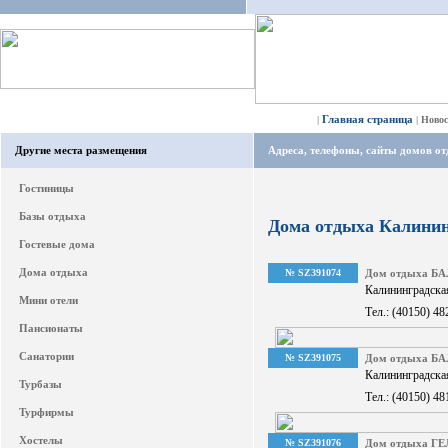
Главная страница
|
|
Ново
Другие места размещения
Адреса, телефоны, сайты домов о
Гостиницы
Базы отдыха
Дома отдыха Калинин
Гостевые дома
Дома отдыха
№ SZ391074
Дом отдыха Б
Калининградская 
Мини отели
Тел.: (40150) 48
Пансионаты
Санатории
№ SZ391075
Дом отдыха Б
Калининградская
Турбазы
Тел.: (40150) 48
Турфирмы
Хостелы
№ SZ391076
Дом отдыха Г