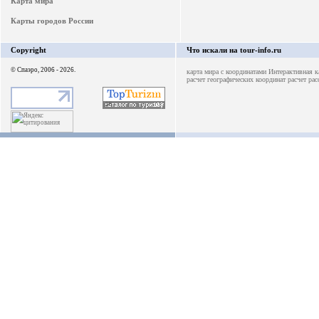
Карта мира
Карты городов России
Copyright
Что искали на tour-info.ru
© Спаэро, 2006 - 2026.
карта мира с координатами
Интерактивная к
расчет географических координат
расчет ра