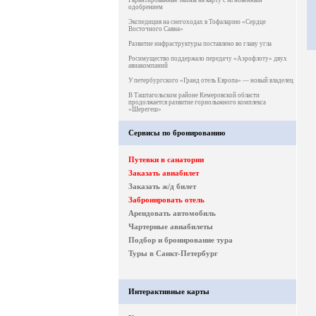
Гарантированные займы на карту с мгновенным
одобрением
Экспедиция на снегоходах в Тофаларию «Сердце
Восточного Саяна»
Развитие инфраструктуры поставлено во главу угла
Росимущество поддержало передачу «Аэрофлоту» двух
авиакомпаний
У петербургского «Гранд отель Европа» — новый владелец
В Таштагольском районе Кемеровской области
продолжается развитие горнолыжного комплекса
«Шерегеш»
Сервисы по бронированию
Путевки в санатории
Заказать авиабилет
Заказать ж/д билет
Забронировать отель
Арендовать автомобиль
Чартерные авиабилеты
Подбор и бронирование тура
Туры в Санкт-Петербург
Интерактивные карты