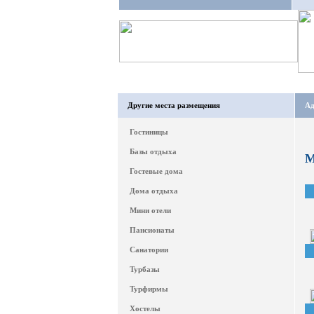
Другие места размещения
Ад
Гостиницы
Базы отдыха
М
Гостевые дома
Дома отдыха
Мини отели
Пансионаты
Санатории
Турбазы
Турфирмы
Хостелы