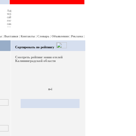
ы
|
Выставки
|
Контакты
|
Словарь
|
Объявления
|
Реклама
|
Сортировать по рейтингу
Смотреть рейтинг мини отелей
Калининградской области
п»ї