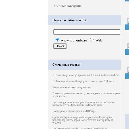
Учебные заведения
Поиск по сайту и WEB
www.tour-info.ru
Web
Случайные статьи
В Новосибирск могут прийти Air China и Vietnam Airlines
Из Москвы в Санкт-Петербург со скоростью 250 км/ч
Экономия на звонках за границей
В какие игровые автоматы Вулкан на деньги онлайн сыграть
этим летом?
Высокий уровень комфорта и безопасность - визитная
карточка отеля «Купеческий» в Красноярске
Новые рейсы авиакомпании «ЮТэйр»
Организаторы универсальной ярмарки в Страсбурге
поблагодарили Федеральное агентство по туризму за
участие