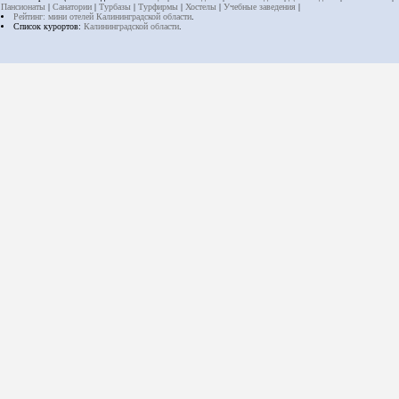
Пансионаты
|
Санатории
|
Турбазы
|
Турфирмы
|
Хостелы
|
Учебные заведения
|
Рейтинг: мини отелей Калининградской области
.
Список курортов:
Калининградской области
.