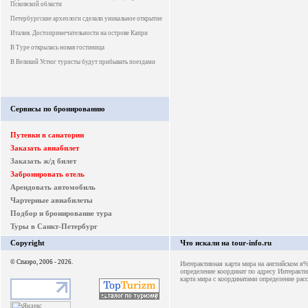
Псковской области
Петербургские археологи сделали уникальное открытие
Италия. Достопримечательности на острове Капри
В Туре открылась новая гостиница
В Великий Устюг туристы будут прибывать поездами
Сервисы по бронированию
Путевки в санатории
Заказать авиабилет
Заказать ж/д билет
Забронировать отель
Арендовать автомобиль
Чартерные авиабилеты
Подбор и бронирование тура
Туры в Санкт-Петербург
Copyright
Что искали на tour-info.ru
© Спаэро, 2006 - 2026.
Интерактивная карта мира на английском я
определение координат по адресу
Интеракти
карта мира с координатами
определение рас