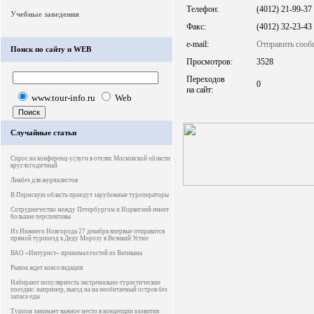
Телефон:
(4012) 21-99-37
Учебные заведения
Факс:
(4012) 32-23-43
e-mail:
Отправить сооб
Поиск по сайту и WEB
Просмотров:
3528
Переходов
0
на сайт:
www.tour-info.ru
Web
Случайные статьи
Спрос на конференц-услуги в отелях Московской области
круглогодичный
Ликбез для журналистов
В Пермскую область приедут зарубежные туроператоры
Сотрудничество между Петербургом и Норвегией имеет
большие перспективы
Из Нижнего Новгорода 27 декабря впервые отправится
прямой турпоезд к Деду Морозу в Великий Устюг
ВАО «Интурист» принимал гостей из Ватикана
Рынок ждет консолидация
Набирают популярность экстремально-туристические
поездки: например, выезд на на необитаемый остров без
запаса еды
Туризм занимает важное место в концепции развития