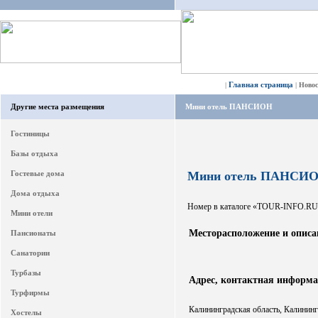
Главная страница
|
|
Ново
Другие места размещения
Мини отель ПАНСИОН
Гостиницы
Базы отдыха
Гостевые дома
Мини отель ПАНСИ
Дома отдыха
Номер в каталоге «TOUR-INFO.RU
Мини отели
Месторасположение и описа
Пансионаты
Санатории
Турбазы
Адрес, контактная информ
Турфирмы
Калининградская область, Калинингра
Хостелы