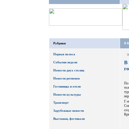
Рубрики
В 
Первая полоса
3
В
События недели
г
Новости двух столиц
Новости регионов
По
Гостиницы и отели
то
ту
Новости культуры
пер
Г-
Транспорт
Со
соз
Зарубежные новости
Кр
Выставки, фестивали