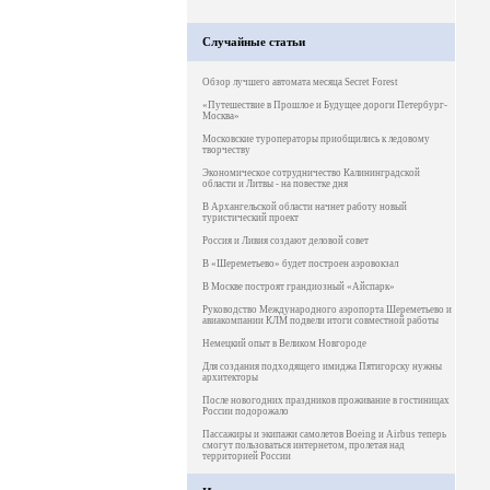
Случайные статьи
Обзор лучшего автомата месяца Secret Forest
«Путешествие в Прошлое и Будущее дороги Петербург-
Москва»
Московские туроператоры приобщились к ледовому
творчеству
Экономическое сотрудничество Калининградской
области и Литвы - на повестке дня
В Архангельской области начнет работу новый
туристический проект
Россия и Ливия создают деловой совет
В «Шереметьево» будет построен аэровокзал
В Москве построят грандиозный «Айспарк»
Руководство Международного аэропорта Шереметьево и
авиакомпании КЛМ подвели итоги совместной работы
Немецкий опыт в Великом Новгороде
Для создания подходящего имиджа Пятигорску нужны
архитекторы
После новогодних праздников проживание в гостиницах
России подорожало
Пассажиры и экипажи самолетов Boeing и Airbus теперь
смогут пользоваться интернетом, пролетая над
территорией России