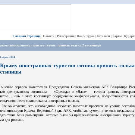
Главная страница
|
|
Новости
|
Регистрация
|
Поиск туров
|
Каталоги
|
Карты
|
Курорт
Крыму иностранных туристов готовы принять только 2 гостиницы
0 марта 2004 г.
 Крыму иностранных туристов готовы принять только
остиницы
 мнению первого заместителя Председателя Совета министров АРК Владимира Раен
лько две крымских гостиницы — «Ореанда» и «Ялта» — готовы принять иностран
ристов. Лишь в этих гостиницах оборудованы конференц-залы, предоставляются усл
еводчиков и есть символика на иностранных языках.
н Раенко отметил, что «необходимо несколько пилотных проектов на уровне республи
вета министров Крыма, Верховной Рады АРК, чтобы мы сумели в течение нескольких 
дать такие базы размещения, которые были бы привлекательны иностранному туристу»
ым для россиян.