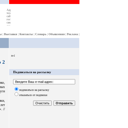
ы
|
Выставки
|
Контакты
|
Словарь
|
Объявления
|
Реклама
|
п»ї
 2
Подписаться на рассылку
ко,
ных
подписаться на рассылку
уги
отказаться от подписки
ки,
лет
. //