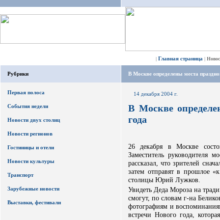
Главная страница
|
|
Ново
Рубрики
В Москве определены места праздно
Первая полоса
14 декабря 2004 г.
В Москве определе
События недели
года
Новости двух столиц
Новости регионов
26 декабря в Москве состо
Гостиницы и отели
Заместитель руководителя мо
Новости культуры
рассказал, что зрителей снач
затем отправят в прошлое «к
Транспорт
столицы Юрий Лужков.
Зарубежные новости
Увидеть Деда Мороза на трад
смогут, по словам г-на Белик
Выставки, фестивали
фотографиям и воспоминаниям
встречи Нового года, котор