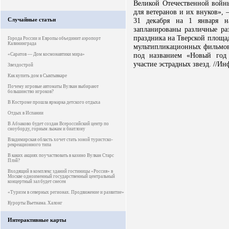
Великой Отечественной войны
для ветеранов и их внуков», 
Случайные статьи
31 декабря на 1 января н
запланированы различные р
праздника на Тверской площа
Города России и Европы объединит аэропорт
Калининграда
мультипликационных фильмов
под названием «Новый год и
«Саратов — Дом космонавтики мира»
участие эстрадных звезд. //
Звездострой
Как купить дом в Сыктывкаре
Почему игровые автоматы Вулкан выбирают
большинство игроков?
В Костроме прошла ярмарка детского отдыха
Отдых в Испании
В Абзаково будет создан Всероссийский центр по
сноуборду, горным лыжам и биатлону
Владимирская область хочет стать зоной туристско-
рекреационного типа
В каких акциях поучаствовать в казино Вулкан Старс
Плэй?
Входящий в комплекс зданий гостиницы «Россия» в
Москве одноименный государственный центральный
концертный зал будет снесен
«Туризм в северных регионах. Продвижение и развитие»
Курорты Вьетнама. Халонг
Интерактивные карты