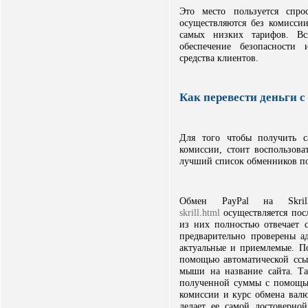
Это место пользуется спро
осуществляются без комисси
самых низких тарифов. Вс
обеспечение безопасности 
средства клиентов.
Как перевести деньги с 
Для того чтобы получить 
комиссии, стоит воспользова
лучший список обменников п
Обмен PayPal на Sk
skrill.html
осуществляется пос
из них полностью отвечает 
предварительно проверены а
актуальные и приемлемые. П
помощью автоматической ссыл
мыши на название сайта. Та
полученной суммы с помощью
комиссии и курс обмена валю
делает ее самой достоверно