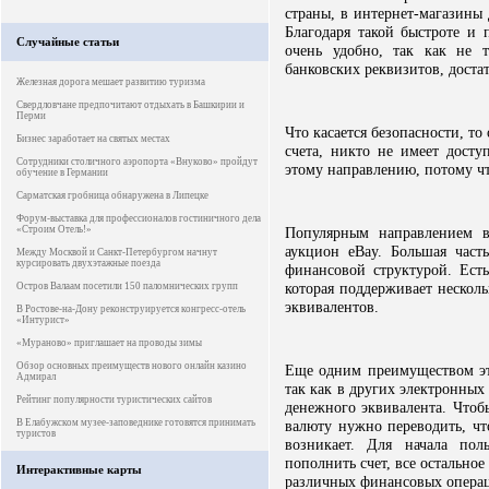
страны, в интернет-магазины 
Благодаря такой быстроте и 
Случайные статьи
очень удобно, так как не 
банковских реквизитов, доста
Железная дорога мешает развитию туризма
Свердловчане предпочитают отдыхать в Башкирии и
Перми
Что касается безопасности, то
Бизнес заработает на святых местах
счета, никто не имеет дост
Сотрудники столичного аэропорта «Внуково» пройдут
этому направлению, потому ч
обучение в Германии
Сарматская гробница обнаружена в Липецке
Форум-выставка для профессионалов гостиничного дела
«Строим Отель!»
Популярным направлением в
аукцион eBay. Большая час
Между Москвой и Санкт-Петербургом начнут
курсировать двухэтажные поезда
финансовой структурой. Ест
которая поддерживает нескол
Остров Валаам посетили 150 паломнических групп
эквивалентов.
В Ростове-на-Дону реконструируется конгресс-отель
«Интурист»
«Мураново» приглашает на проводы зимы
Обзор основных преимуществ нового онлайн казино
Еще одним преимуществом эт
Адмирал
так как в других электронных
Рейтинг популярности туристических сайтов
денежного эквивалента. Чтоб
В Елабужском музее-заповеднике готовятся принимать
валюту нужно переводить, чт
туристов
возникает. Для начала пол
пополнить счет, все остально
Интерактивные карты
различных финансовых опера