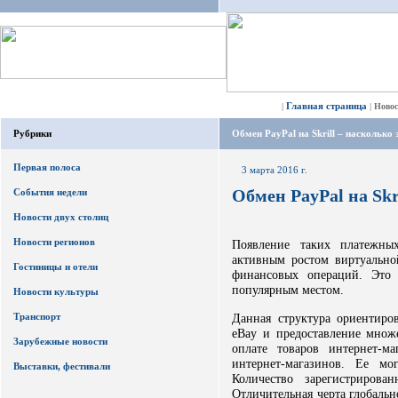
Главная страница
|
|
Ново
Рубрики
Обмен PayPal на Skrill – насколько 
Первая полоса
3 марта 2016 г.
Обмен PayPal на Skr
События недели
Новости двух столиц
Новости регионов
Появление таких платежных
активным ростом виртуально
Гостиницы и отели
финансовых операций. Это 
популярным местом.
Новости культуры
Транспорт
Данная структура ориентиро
eBay и предоставление множе
Зарубежные новости
оплате товаров интернет-м
интернет-магазинов. Ее мо
Выставки, фестивали
Количество зарегистрирова
Отличительная черта глобальн