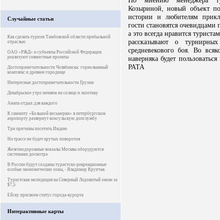
По мнению менеджера ту
Козыриной, новый объект по
истории и любителям прикл
Случайные статьи
гости становятся очевидцами 
а это всегда нравится туриста
Как сделать туризм Тамбовской области прибыльной
рассказывают о турнирных
отраслью
средневекового боя. Во вся
ОАО «РЖД» и субъекты Российской Федерации
реализуют совместные проекты
наверняка будет пользоваться
РАТА
Достопримечательности Челябинска: горнолыжный
комплекс и древнее городище
Интересные достопримечательности Грузии
Декабрьское утро меняем на солнце и экзотику
Анапа отдых для каждого
К саммиту «Большой восьмерки» в петербургском
аэропорту развернут консульскую допслужбу
Три причины посетить Индию
На трассе не будет крутых поворотов
Железнодорожные вокзалы Москвы оборудуются
системами досмотра
В России будут созданы туристско-рекреационные
особые экономические зоны, - Владимир Крупчак
Туристская экспедиция на Северный Ледовитый океан за
$7,5
Ейску присвоен статус города-курорта
Интерактивные карты