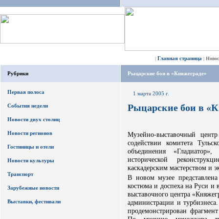
Главная страница
|
|
Ново
Рубрики
Рыцарские бои в «Княжеграде»
Первая полоса
1 марта 2005 г.
Рыцарские бои в «
События недели
Новости двух столиц
Новости регионов
Музейно-выставочный центр
содействии комитета Тульс
Гостиницы и отели
объединения «Гладиатор»,
исторической реконструк
Новости культуры
каскадерским мастерством и 
Транспорт
В новом музее представлена
костюма и доспеха на Руси и 
Зарубежные новости
выставочного центра «Княжег
Выставки, фестивали
администрации и турбизнеса.
продемонстрирован фрагмент