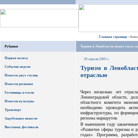
Главная страница
|
|
Ново
Рубрики
Туризм в Ленобласти может стать с
Первая полоса
20 апреля 2005 г.
Туризм в Леноблас
События недели
отраслью
Новости двух столиц
Новости регионов
Через несколько лет отрас
Гостиницы и отели
Ленинградской области, до
Новости культуры
областного комитета эконом
необходимо проводить акт
Транспорт
инфраструктуры, по формиро
региона маршрутов.
Зарубежные новости
В нынешнем году заканчивае
Выставки, фестивали
«Развитие сферы туризма и 
годах». Программа, разрабо