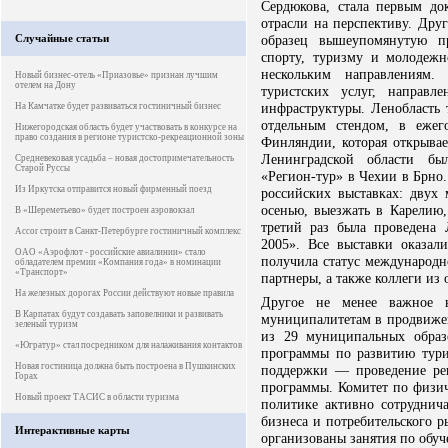
Сердюкова, стала первым до
отрасли на перспективу. Дру
Случайные статьи
образец вышеупомянутую пр
спорту, туризму и молодеж
нескольким направлениям.
Новый бизнес-отель «Приазовье» признан лучшим
отелем на Дону
туристских услуг, направл
инфраструктуры. Ленобласть 
На Камчатке будет развиваться гостиничный бизнес
отдельным стендом, в еже
Нижегородская область будет участвовать в конкурсе на
право создания в регионе туристско-рекреационной зоны
Финляндии, которая открывае
Ленинградской области бы
Средневековая усадьба – новая достопримечательность
Старой Руссы
«Регион-тур» в Чехии в Брно.
Из Иркутска отправится новый фирменный поезд
российских выставках: двух
осенью, выезжать в Карелию,
В «Шереметьево» будет построен аэровокзал
третий раз была проведена 
Accor строит в Санкт-Петербурге гостиничный комплекс
2005». Все выставки оказал
ОАО «Аэрофлот - российские авиалинии» стало
получила статус международн
обладателем премии «Компания года» в номинации
«Транспорт»
партнеры, а также коллеги из 
На железных дорогах России действуют новые правила
Другое не менее важное 
В Карпатах будут создавать заповелники и развивать
муниципалитетам в продвижен
зеленый туризм
из 29 муниципальных образ
«Югратур» стал посредником для налаживания контактов
программы по развитию тур
Новая гостиница должна быть построена в Пушкинских
поддержки — проведение рек
Горах
программы. Комитет по физич
Новый проект ТАСИС в области туризма
политике активно сотруднича
бизнеса и потребительского р
Интерактивные карты
организованы занятия по обу