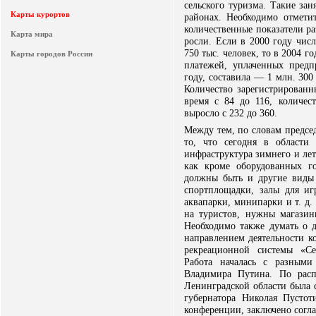
сельского туризма. Такие за
Карты курортов
районах. Необходимо отмети
количественные показатели ра
Карта мира
росли. Если в 2000 году чис
750 тыс. человек, то в 2004 г
Карты городов России
платежей, уплаченных пред
году, составила — 1 млн. 300 
Количество зарегистрированн
время с 84 до 116, количес
выросло с 232 до 360.
Между тем, по словам предсе
то, что сегодня в области
инфраструктура зимнего и лет
как кроме оборудованных г
должны быть и другие виды
спортплощадки, залы для иг
аквапарки, минипарки и т. д.
на туристов, нужны магазин
Необходимо также думать о
направлением деятельности ко
рекреационной системы «Се
Работа началась с разным
Владимира Путина. По расп
Ленинградской области была 
губернатора Николая Пустот
конференции, заключено согла