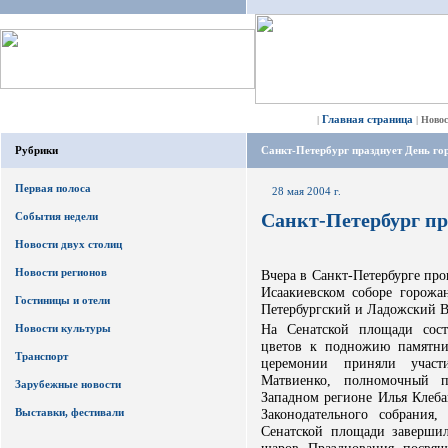
Главная страница
|
|
Ново
Рубрики
Санкт-Петербург празднует День го
Первая полоса
28 мая 2004 г.
Санкт-Петербург пр
События недели
Новости двух столиц
Новости регионов
Вчера в Санкт-Петербурге про
Исаакиевском соборе горожа
Гостиницы и отели
Петербургский и Ладожский 
На Сенатской площади сост
Новости культуры
цветов к подножию памятни
Транспорт
церемонии приняли участи
Матвиенко, полномочный п
Зарубежные новости
Западном регионе Илья Клеба
Выставки, фестивали
Законодательного собрани
Сенатской площади заверши