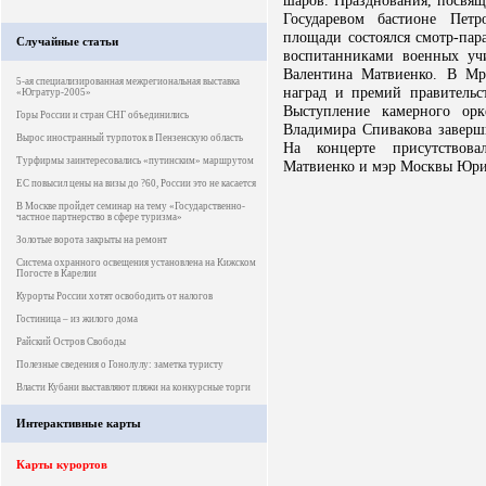
шаров. Празднования, посвя
Государевом бастионе Пет
площади состоялся смотр-пар
Случайные статьи
воспитанниками военных уч
Валентина Матвиенко. В Мр
5-ая специализированная межрегиональная выставка
наград и премий правительст
«Югратур-2005»
Выступление камерного ор
Горы России и стран СНГ объединились
Владимира Спивакова заверш
Вырос иностранный турпоток в Пензенскую область
На концерте присутствова
Турфирмы заинтересовались «путинским» маршрутом
Матвиенко и мэр Москвы Юрий
ЕС повысил цены на визы до ?60, России это не касается
В Москве пройдет семинар на тему «Государственно-
частное партнерство в сфере туризма»
Золотые ворота закрыты на ремонт
Система охранного освещения установлена на Кижском
Погосте в Карелии
Курорты России хотят освободить от налогов
Гостиница – из жилого дома
Райский Остров Свободы
Полезные сведения о Гонолулу: заметка туристу
Власти Кубани выставляют пляжи на конкурсные торги
Интерактивные карты
Карты курортов