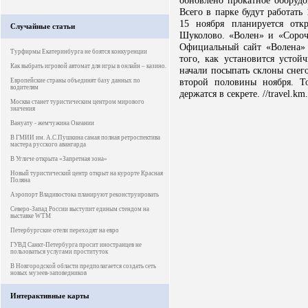
обновлено прокатное оборудо
Всего в парке будут работать
15 ноября планируется отк
Случайные статьи
Шуколово. «Волен» и «Сороча
Официальный сайт «Волена» с
Турфирмы Екатеринбурга не боятся конкуренции
того, как установится устой
Как выбрать игровой автомат для игры в онлайн – казино.
начали посыпать склоны снег
второй половины ноября. Т
Европейские страны объединят базу данных по
водителям
держатся в секрете. //travel.km
Москва станет туристическим центром мирового
значения
Вануату - жемчужина Океании
В ГМИИ им. А.С.Пушкина самая полная ретроспектива
мастера русского авангарда
В Угличе открыта «Запретная зона»
Новый туристический центр открыт на курорте Красная
Поляна
Аэропорт Владивостока планируют реконструировать
Северо-Запад России выступит единым стендом на
выставке WTM
Петербургские отели переходят на евро
ГУВД Санкт-Петербурга просит иностранцев не
пользоваться услугами проституток
В Новгородской области предполагается создать сеть
новых музеев-заповедников
Интерактивные карты