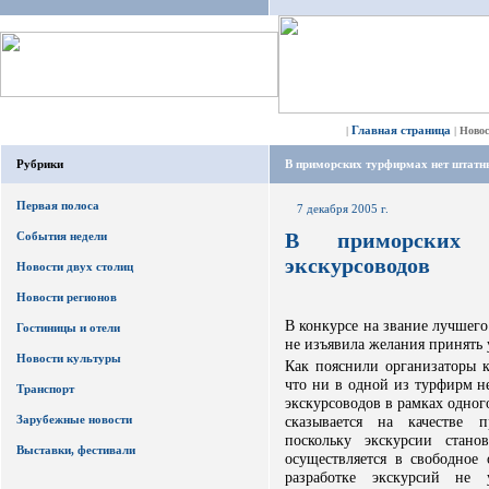
Главная страница
|
|
Ново
Рубрики
В приморских турфирмах нет штатн
Первая полоса
7 декабря 2005 г.
В приморских 
События недели
экскурсоводов
Новости двух столиц
Новости регионов
В конкурсе на звание лучшег
Гостиницы и отели
не изъявила желания принять 
Новости культуры
Как пояснили организаторы к
что ни в одной из турфирм н
Транспорт
экскурсоводов в рамках одног
Зарубежные новости
сказывается на качестве п
поскольку экскурсии стано
Выставки, фестивали
осуществляется в свободное 
разработке экскурсий не 