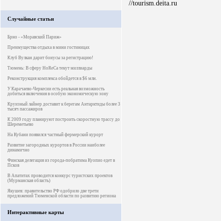
//tourism.deita.ru
Случайные статьи
Брно - «Моравский Париж»
Преимущества отдыха в мини гостиницах
Клуб Вулкан дарит бонусы за регистрацию!
Тюмень: В сферу HoReCa текут миллиарды
Реконструкция комплекса обойдется в $6 млн.
У Карачаево-Черкесии есть реальная возможность
добиться включения в особую экономическую зону
Круизный лайнер доставит к берегам Антарктиды более 3
тысяч пассажиров
К 2009 году планируют построить скоростную трассу до
Шереметьево
На Кубани появился частный фермерский курорт
Развитие загородных курортов в России наиболее
динамично
Финская делегация из города-побратима Куопио едет в
Псков
В Апатитах проводится конкурс туристских проектов
(Мурманская область)
Якушев: правительство РФ одобрило две трети
предложений Тюменской области по развитию региона
Интерактивные карты