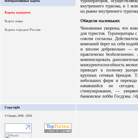
туроператоров, осуществляю
Интерактивные карты
внутреннего туризма, и 1 млн
на рынке внутреннего туризма
Карты курортов
Обидели маленьких
Карта мира
Чиновники уверены, что ново
Карты городов России
для туристов. Туроператоры 
совсем согласны. Действител
компаний берет на себя подо
и вполне добровольно — их
практически безболезненно
компенсировать дополнитель
конкурентоспособность мелких
приведет к полному разор
крупных сетевых брендов. Т
небольших фирм и перехода
начавшийся не сегодня, 
стимулирование, — уверяю
банковское лобби Госдумы. //d
Copyright
© Спаэро, 2006 - 2026.