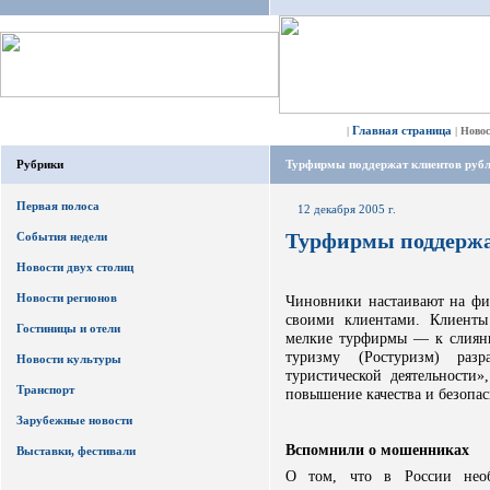
Главная страница
|
|
Ново
Рубрики
Турфирмы поддержат клиентов руб
Первая полоса
12 декабря 2005 г.
Турфирмы поддержа
События недели
Новости двух столиц
Новости регионов
Чиновники настаивают на фин
своими клиентами. Клиенты
Гостиницы и отели
мелкие турфирмы — к слияни
туризму (Ростуризм) раз
Новости культуры
туристической деятельности»
Транспорт
повышение качества и безопас
Зарубежные новости
Вспомнили о мошенниках
Выставки, фестивали
О том, что в России необ