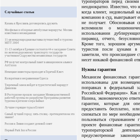
туроператоров перед своими
неоднократно. Известно, что 
когда клиент, недовольный к
Случайные статьи
компанию в суд, выигрывает е
не получает. Обосновывая 
Казань и Ярославль договорились дружить
вспомнили о мошенничес
Мосфильм и обзорные автобусные маршруты: Москва
использовании дублирующи
известная и неожиданная
пирамид, отчего, безусловно
11-ая международная выставка путешествий и туризма
MITT 2004
Кроме того, хорошим аргум
туристов после цунами в 
11-13 октября в Ереване состоится 44-е заседание Совета
по железнодорожному транспорту государств-
заметили, что происшедшее с
участников Содружества независимых государств
несет никакой финансовой отв
РФ получит контрольный пакет в авиационном альянсе
AirUnion
Нужны гарантии
Немецкие инвесторы приходят в Горячий Ключ
Механизм финансовых гаран
Колоритная и несравненная Одесса
использованы для возмещен
Тюремный замок войдет в туристический маршрут
поправках в федеральный з
Данилова
Российской Федерации». Как 
В Ростуризме прошло заседание Межведомственной
Назина, экономическую ответ
рабочей группы по разработке Программы развития
туризма в регионе озера Байкал
гарантии, которые для оп
Лучшие горящие туры в Египет
предоставить бесплатно, или
сниматься по мере необходим
Самый лучший город: пять столиц - претендентов на это
звание!
пользоваться страхованием 
Россия и Ливия создают деловой совет
проекте финансовые гарант
туроператорской деятел
Первый Park Inn в России
предусмотренные законоп