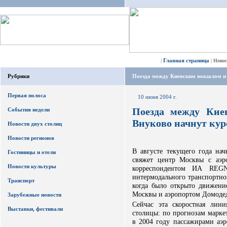
Главная страница
|
|
Ново
Рубрики
Поезда между Киевским вокзалом и 
Первая полоса
10 июня 2004 г.
Поезда между Кие
События недели
Внуково начнут кур
Новости двух столиц
Новости регионов
В августе текущего года нач
Гостиницы и отели
свяжет центр Москвы с аэр
Новости культуры
корреспондентом ИА REG
интермодального транспортно
Транспорт
когда было открыто движени
Москвы и аэропортом Домоде
Зарубежные новости
Сейчас эта скоростная лин
Выставки, фестивали
столицы: по прогнозам марке
в 2004 году пассажирами аэр