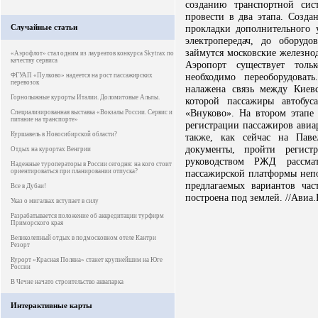
созданию транспортной си
провести в два этапа. Созд
Случайные статьи
прокладки дополнительного 
электропередач, до оборуд
займутся московские железно
«Аэрофлот» стал одним из лауреатов конкурса Skytrax по
качеству сервиса
Аэропорт существует толь
необходимо переоборудоват
ФГУАП «Пулково» надеется на рост пассажирских
перевозок
налажена связь между Киев
Горнолыжные курорты Италии. Доломитовые Альпы.
которой пассажиры автобус
«Внуково». На втором этапе 
Специализированная выставка «Вокзалы России. Сервис и
питание на транспорте»
регистрации пассажиров авиар
Куршавель в Новосибирской области?
также, как сейчас на Паве
документы, пройти регист
Отдых на курортах Венгрии
руководством РЖД рассмат
Надежные туроператоры в России сегодня: на кого стоит
ориентироваться при планировании отпуска?
пассажирской платформы непо
предлагаемых вариантов ча
Все в Дубаи!
построена под землей. //Авиа.
Указ о мигалках вступает в силу
Разрабатывается положение об аккредитации турфирм
Приморского края
Великолепный отдых в подмосковном отеле Кантри
Резорт
Курорт «Красная Поляна» станет крупнейшим на Юге
России
В Чечне начато строительство аквапарка
Интерактивные карты