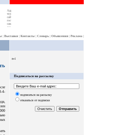
ы
|
Выставки
|
Контакты
|
Словарь
|
Объявления
|
Реклама
|
п»ї
ть
Подписаться на рассылку
осле
-4-
подписаться на рассылку
отказаться от подписки
да,
влен
1000
ьно
вых
ать