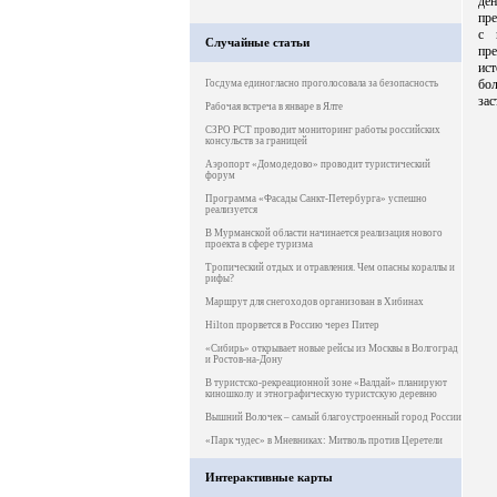
де
пре
с 
Случайные статьи
пре
ист
бо
Госдума единогласно проголосовала за безопасность
зас
Рабочая встреча в январе в Ялте
СЗРО РСТ проводит мониторинг работы российских
консульств за границей
Аэропорт «Домодедово» проводит туристический
форум
Программа «Фасады Санкт-Петербурга» успешно
реализуется
В Мурманской области начинается реализация нового
проекта в сфере туризма
Тропический отдых и отравления. Чем опасны кораллы и
рифы?
Маршрут для снегоходов организован в Хибинах
Hilton прорвется в Россию через Питер
«Сибирь» открывает новые рейсы из Москвы в Волгоград
и Ростов-на-Дону
В туристско-рекреационной зоне «Валдай» планируют
киношколу и этнографическую туристскую деревню
Вышний Волочек – самый благоустроенный город России
«Парк чудес» в Мневниках: Митволь против Церетели
Интерактивные карты