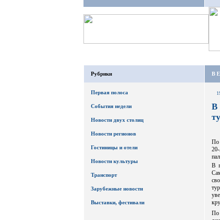
Рубрики
В Е
Первая полоса
1
В
События недели
т
Новости двух столиц
Новости регионов
По 
Гостиницы и отели
20
пал
Новости культуры
В 
Сам
Транспорт
сво
ту
Зарубежные новости
ув
кру
Выставки, фестивали
По