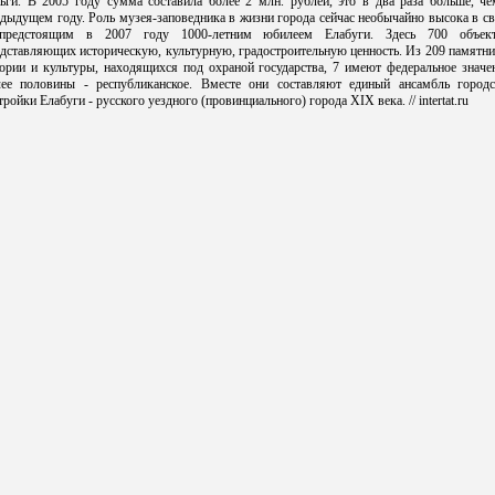
ньги. В 2005 году сумма составила более 2 млн. рублей, это в два раза больше, че
дыдущем году. Роль музея-заповедника в жизни города сейчас необычайно высока в с
предстоящим в 2007 году 1000-летним юбилеем Елабуги. Здесь 700 объект
дставляющих историческую, культурную, градостроительную ценность. Из 209 памятн
ории и культуры, находящихся под охраной государства, 7 имеют федеральное значе
лее половины - республиканское. Вместе они составляют единый ансамбль городс
тройки Елабуги - русского уездного (провинциального) города ХIХ века. // intertat.ru