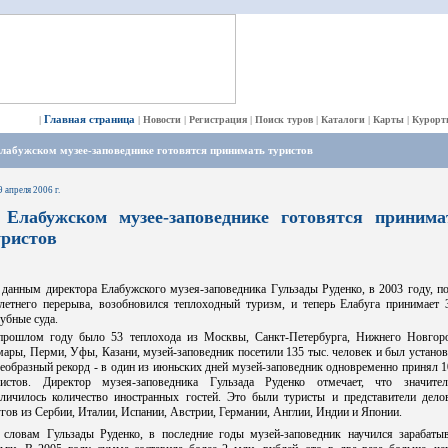
Главная страница
|
|
Новости
|
Регистрация
|
Поиск туров
|
Каталоги
|
Карты
|
Курорт
лабужском музее-заповеднике готовятся принимать туристов
9 апреля 2006 г.
 Елабужском музее-заповеднике готовятся принима
уристов
данным директора Елабужского музея-заповедника Гульзады Руденко, в 2003 году, п
-летнего перерыва, возобновился теплоходный туризм, и теперь Елабуга принимает 3
убные суда.
прошлом году было 53 теплохода из Москвы, Санкт-Петербурга, Нижнего Новгоро
ары, Перми, Уфы, Казани, музей-заповедник посетили 135 тыс. человек и был устано
еобразный рекорд - в один из июньских дней музей-заповедник одновременно принял 
ристов. Директор музея-заповедника Гульзада Руденко отмечает, что значител
еличилось количество иностранных гостей. Это были туристы и представители дело
гов из Сербии, Италии, Испании, Австрии, Германии, Англии, Индии и Японии.
 словам Гульзады Руденко, в последние годы музей-заповедник научился зарабатыв