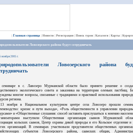
Главная страница
|
|
Новости
|
Регистрация
|
Поиск туров
|
Каталоги
|
Карты
|
Курорт
родопользователи Ловозерского района будут сотрудничать
5 ноября 2005 г.
риродопользователи Ловозерского района буд
отрудничать
 семинаре в с. Лавозеро Мурманской области было принято решение о созда
щественного экологического совета и заказника на территории оленьих пастбищ. Б
суждены многие вопросы, связанные с традициями и практикой использования природ
урсов региона.
–13 ноября в Национальном культурном центре села Ловозеро прошли семин
леневодство: кризис и пути выхода», «Роль общественности в управлении природн
урсами» и «Общественные слушания: способ заставить прислушаться к мнению населен
ганизаторами выступили Общественная организация саамов Мурманской облас
социация кольских саамов, Центр охраны дикой природы и его Кольское отделение и 
угих организаций. В семинарах участвовали представители общественных организац
зяйствующих субъектов Ловозерского района, саамских общин, Администра