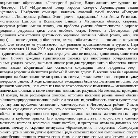
ниципального образования «Ловозерский район», Национального культурного цен
 Ловозеро, ГОУ «Мурманский центр народов Севера», Администрации заказн
ейдъявврь». Ноябрьские семинары являлись итоговой фазой проекта «Гражданс
щество в Ловозерском районе». Этот проект, поддержанный Российским Региональ
ологическим Центром и Всемирным Банком в Мурманской области, стартова
возерском районе именно потому, что проблема участия общественности в управле
иродными ресурсами здесь стоит особенно остро. Именно в Ловозерском рай
диционная хозяйственная деятельность коренного населения района (саами, коми, не
моры) — оленеводство, рыболовство, охота, собирательство — связана с окружаю
едой. Это зачастую не учитываются при развитии промышленности и туризма. Пер
минар состоялся 11 мая 2005 года. Он назывался «Рыболовство: традиционный промы
и туристическая рыбалка?». Были затронуты многие вопросы, давно волнующие мест
телей. Почему доходная туристическая рыбалка для иностранцев осуществляется
онных угодьях саамов, закрывая многие реки для традиционного рыболовства, ничег
инося взамен аборигенам? Как остановить сокращение числа тундровых озер, 
неводам разрешена бесплатная рыбалка? И многие другие. В течение лета был организ
иторинг наиболее экологически ценных экосистем, а также памятников истории и куль
возерского района. В ходе комплексной экспедиции была осуществлена не только оце
ранности экосистем, но и открыты новые археологические памятники — мезолитическ
литическая стоянки, а также скопление наскальных рисунков. На семинарах, проходи
–13 ноября, были рассмотрены способы, которыми население района может обеспеч
ойчивость природопользования в районе и, тем самым, устойчивость своего существова
тро звучали проблемы, связанные с оленеводством в Ловозерском районе. Участн
минаров единодушно согласились, что оленеводство в Ловозерском районе как отра
зяйства и вид традиционного природопользования коренных малочисленных наро
ходится в глубоком кризисе. Его преодолению препятствует и отсутствие у оленево
зможности контроля территории своих пастбищ, и преступная охота на домашних оле
ндитов, почему-то скромно именуемых «браконьерами», и отсутствие общедоступн
ойного цеха, и многие другие факторы. Среди серьезных проблем было названо отсутс
аимодействия пришлых туристических фирм с оленеводческими хозяйствами и мест