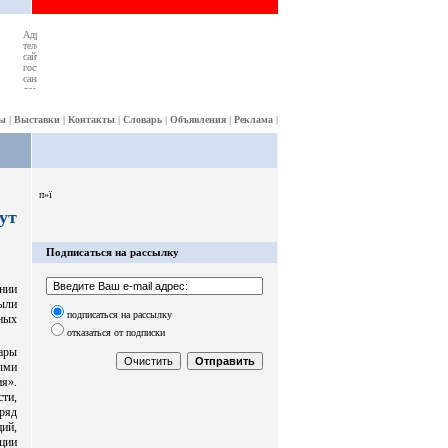
ы
|
Выставки
|
Контакты
|
Словарь
|
Объявления
|
Реклама
|
п»ї
ут
Подписаться на рассылку
нии
ыли
подписаться на рассылку
ных
отказаться от подписки
ары
ыми
ия».
ти,
ряд
ий,
ции