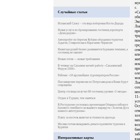
му
с.
Случайные статьи
«С
об
Эк
Испанский Салоу – столица побережья Коста-Дорада
Ло
Новая услуга по бронированию гостиниц аэропорта
пр
«Домодедово»
тра
Автопробег по берегам Кубани объединил туристов
по
Адыгеи, Ставрополья и Карачаево-Черкесии
ср
се
Нижегородский бизнес развивается бурными темпами, а
гостиниц не хватает
ил
жи
Новые отели — новые требования
иск
В четверг на Сахалине начнёт работу «Сахалинский
пр
Форум-2006»
оле
Рейтинг «50 крупнейших туроператоров России»
мон
Пассажирские перевозки из Петрозаводска в Кижи будут
Ло
сокращены
сох
нео
Центр столицы получит 80 гостиниц уровня «3 звезды»
11
Отдых в Турции, чем заняться
уст
В Ростуризме состоялась презентация Общероссийского
Ос
базового семейного кольцевого маршрута «Золотая Дуга
се
южного автотуризма»
хо
Плату за постель включат в стоимость проезда
на
Москва готова вкладывать деньги в развитие туризма в
во
Бурятии
ба
заб
Интерактивные карты
вз