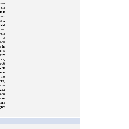
ким
ать
и и
ись
ву,
бым
рме
ать
 на
ого
е (в
 сих
ных
кже,
н об
ыли
кой
 по
ти,
елю
ким
ого
сти
нга
дет