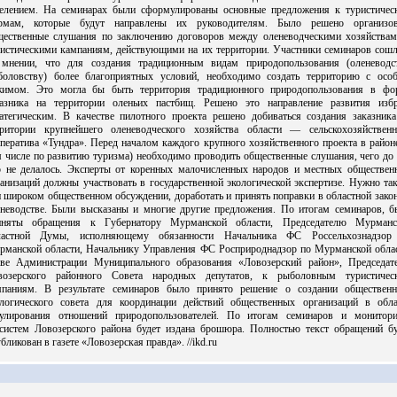
селением. На семинарах были сформулированы основные предложения к туристичес
рмам, которые будут направлены их руководителям. Было решено организов
щественные слушания по заключению договоров между оленеводческими хозяйствам
ристическими кампаниям, действующими на их территории. Участники семинаров сошл
 мнении, что для создания традиционным видам природопользования (оленеводст
боловству) более благоприятных условий, необходимо создать территорию с осо
жимом. Это могла бы быть территория традиционного природопользования в фо
казника на территории оленьих пастбищ. Решено это направление развития избр
ратегическим. В качестве пилотного проекта решено добиваться создания заказника
рритории крупнейшего оленеводческого хозяйства области — сельскохозяйственн
ператива «Тундра». Перед началом каждого крупного хозяйственного проекта в район
 числе по развитию туризма) необходимо проводить общественные слушания, чего до
р не делалось. Эксперты от коренных малочисленных народов и местных обществен
анизаций должны участвовать в государственной экологической экспертизе. Нужно та
 широком общественном обсуждении, доработать и принять поправки в областной зако
еневодстве. Были высказаны и многие другие предложения. По итогам семинаров, б
иняты обращения к Губернатору Мурманской области, Председателю Мурманс
ластной Думы, исполняющему обязанности Начальника ФС Россельхознадзор
рманской области, Начальнику Управления ФС Росприроднадзор по Мурманской облас
аве Администрации Муниципального образования «Ловозерский район», Председат
возерского районного Совета народных депутатов, к рыболовным туристичес
мпаниям. В результате семинаров было принято решение о создании общественн
ологического совета для координации действий общественных организаций в обла
гулирования отношений природопользователей. По итогам семинаров и монитори
осистем Ловозерского района будет издана брошюра. Полностью текст обращений бу
бликован в газете «Ловозерская правда». //ikd.ru