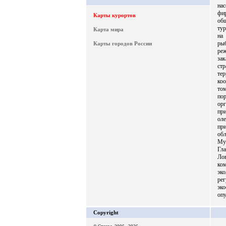
на
фи
Карты курортов
об
ту
Карта мира
на
ры
Карты городов России
ре
за
ст
те
коо
том
по
орг
при
ол
пр
об
Му
Гл
Ло
ко
эк
ре
эк
опу
Copyright