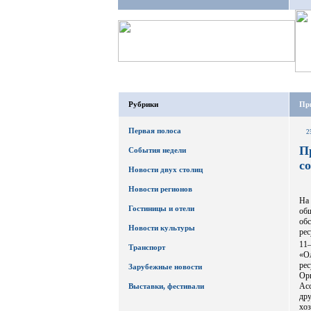
Рубрики
При
Первая полоса
2
П
События недели
с
Новости двух столиц
Новости регионов
На
Гостиницы и отели
об
об
Новости культуры
рес
11
Транспорт
«О
рес
Зарубежные новости
Ор
Ас
Выставки, фестивали
др
хо