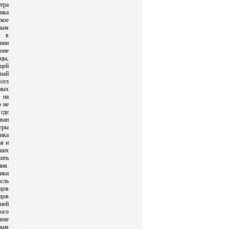
тра
ика
кое
ным
л в
нии
оне
нцы,
щей
вый
сел
ных
 на
о не
где
ован
туры
нка
ая и
вших
ить
ния.
ики
сль
дов
дов
ней
ого
твие
ным