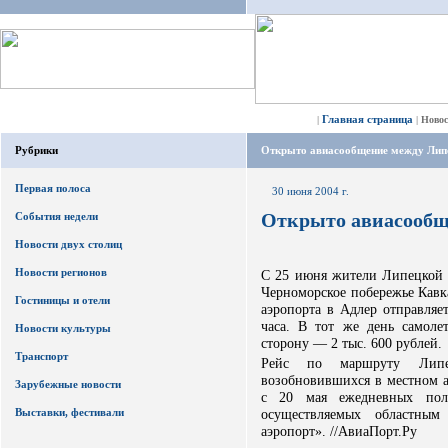
Главная страница
|
|
Ново
Рубрики
Открыто авиасообщение между Лип
Первая полоса
30 июня 2004 г.
Открыто авиасообщ
События недели
Новости двух столиц
Новости регионов
C 25 июня жители Липецкой о
Черноморское побережье Кавк
Гостиницы и отели
аэропорта в Адлер отправляет
часа. В тот же день самоле
Новости культуры
сторону — 2 тыс. 600 рублей.
Транспорт
Рейс по маршруту Липе
возобновившихся в местном а
Зарубежные новости
с 20 мая ежедневных пол
Выставки, фестивали
осуществляемых областным
аэропорт». //АвиаПорт.Ру