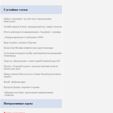
Случайные статьи
Байкал «перетянет» на себя часть черноморских
инвесторов
Онлайн зеркало Fonbet: принцип работы, ставки и бонусы
Итоги деятельности авиакомпании «Аэрофлот» за январь
«Лидеры карельского турбизнеса-2006»
Куда сходить с детьми в Хургаде
На востоке Москвы появится еще один технопарк
Сочи вошел в первую тройку претендентов на проведение
Олимпиады
Трасса в «Домодедово» станет первой платной дорогой
Проект «Сельский туризм» помогает жителям области
начать свое дело
Между штатом Массачусетс и Санкт-Петербургом много
общего
Китай - фабрика мира
Курорты Греции: морские и горные
«Владивосток Авиа» присоединит авиакомпанию
«Хакасия»
Интерактивные карты