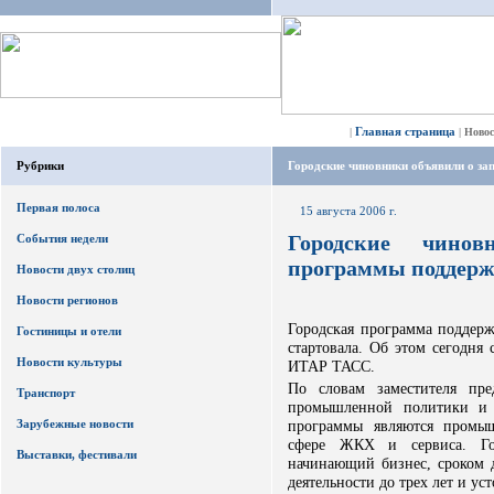
Главная страница
|
|
Ново
Рубрики
Городские чиновники объявили о за
Первая полоса
15 августа 2006 г.
Городские чино
События недели
программы поддерж
Новости двух столиц
Новости регионов
Городская программа поддерж
Гостиницы и отели
стартовала. Об этом сегодня
Новости культуры
ИТАР ТАСС.
По словам заместителя пред
Транспорт
промышленной политики и 
Зарубежные новости
программы являются промыш
сфере ЖКХ и сервиса. Гор
Выставки, фестивали
начинающий бизнес, сроком д
деятельности до трех лет и ус