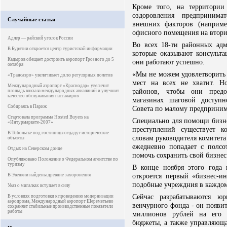
Кроме того, на территории
оздоровления предпринимат
Случайные статьи
внешних факторов (наприме
офисного помещения на втори
Адлер — райский уголок России
Во всех 18-ти районных адм
В Бурятии откроется центр туристской информации
которые оказывают консульт
Кадыров обещает достроить аэропорт Грозного до 5
они работают успешно.
октября
«Мы не можем удовлетворить 
«Трансаэро» увеличивает долю регулярных полетов
мест на всех не хватит. Н
Международный аэропорт «Краснодар» увеличит
районов, чтобы они предо
площадь вокзала международных авиалиний и улучшит
качество обслуживания пассажиров
магазинах шаговой доступн
Собираясь в Париж
Совета по малому предпринима
Стартовала программа Hosted Buyers на
Специально для помощи бизне
«Интурмаркете-2007»
преступлений существует к
В Тобольске под гостиницы отдадут исторические
словам руководителя комитета
объекты
ежедневно попадает с полс
Отдых на Северском донце
помочь сохранить свой бизнес
Опубликовано Положение о Федеральном агентстве по
туризму
В конце ноября этого года 
откроется первый «бизнес-и
В Эвенкии найдены древние захоронения
подобные учреждния в каждом
Указ о мигалках вступает в силу
Сейчас разрабатываются юр
В условиях подготовки к проведению модернизации
аэродрома, Международный аэропорт Шереметьево
венчурного фонда - он появи
сохраняет стабильные производственные показатели
работы
миллионов рублей на его 
бюджеты, а также управляющая