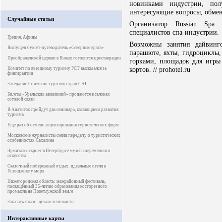
новинками индустрии, полу
интересующие вопросы, обмен
Случайные статьи
Организатор Russian Spa 
специалистов спа-индустрии.
Греция, Афины
Возможны занятия дайвинго
Выпущен буклет-путеводитель «Северные врата»
парашюте, яхты, гидроциклы,
Преображенской церкви в Кижах готовится к реставрации
горками, площадок для игры 
кортов. // prohotel.ru
Комитет по въездному туризму РСТ высказался за
фингарантии
Заседание Совета по туризму стран СНГ
Билеты «Уральских авиалиний» продаются в салонах
сотовой связи
В Апатитах пройдут два семинара, касающиеся развития
туризма
Еще раз об отмене лицензирования туристических фирм
Московские журналисты сняли передачу о туристических
особенностях Сахалина
Эрмитаж откроет в Петербурге музей современного
искусства
Сказочный побережный отдых: идеальные отели в
Геленджике у моря
Нижегородская область: межрайонный фестиваль,
посвящённый 35-летию образования косторезного
промысла на Поветлужской земле
Заказать такси - детали и тонкости
Интерактивные карты