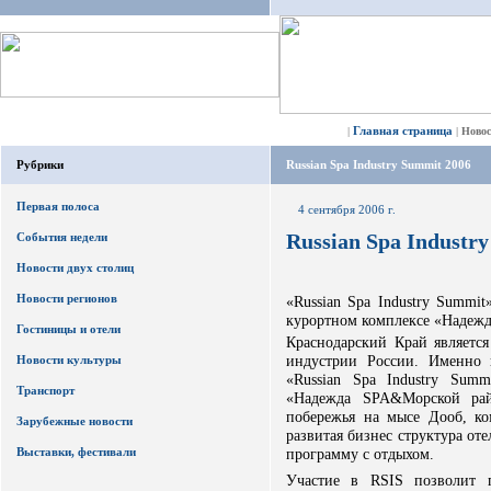
Главная страница
|
|
Ново
Рубрики
Russian Spa Industry Summit 2006
Первая полоса
4 сентября 2006 г.
Russian Spa Industr
События недели
Новости двух столиц
Новости регионов
«Russian Spa Industry Summit
курортном комплексе «Надежд
Гостиницы и отели
Краснодарский Край являетс
индустрии России. Именно 
Новости культуры
«Russian Spa Industry Sum
Транспорт
«Надежда SPA&Морской рай
побережья на мысе Дооб, ко
Зарубежные новости
развитая бизнес структура от
Выставки, фестивали
программу с отдыхом.
Участие в RSIS позволит 