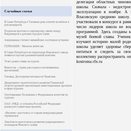
делегация областных чинов
школы. Сначала - недостро
Случайные статьи
эксплуатацию в ноябре. А 
Власовскую среднюю школу.
участвовали в конкурсе в рам
В Санкт-Петербурге Татьянин день отметят молебном и
рок-концертом
число лидеров школа не вош
программой. Здесь созданы к
Подписан протокол о партнерских связях между
Владимиром и датским городом Скиве
музей боевой славы. Ученик
Американцы считают эвенкийских охотников лучшими
изучают историю малой роди
школы уделяет здоровье сбе
ГЕРМАНИЯ – Мюнхен любит вас
питаться и следить за св
В Санкт-Петербурге на территории Кировского завода
появится торгово-развлекательный комплекс
коллективу распространить оп
kostroma.rfn.ru
Углич делает ставку на туризм
Венесуэла – страна для отдыха и незабываемых
впечатлений
Таиланд. Достопримечательности Чиангмая
Департамент стратегического развития Тюменской
области проведёт презентацию инвестиционных проектов
в сфере туризма
Опубликовано Положение о Федеральном агентстве по
туризму
ОАО «РЖД» и субъекты Российской Федерации
реализуют совместные проекты
«Внуково» рассталось со старым международным
терминалом
Ленобласть приступила к развитию рекреационного
потенциала Финского залива