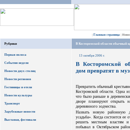
Главная страница
|
|
Ново
Рубрики
В Косторомской области обычный кр
Первая полоса
13 октября 2006 г.
В Косторомской о
События недели
дом превратят в му
Новости двух столиц
Новости регионов
Превратить обычный крестьян
Гостиницы и отели
Костромской области. Одна из
Новости культуры
что было раньше в деревенских
дворе планируют открыть н
Транспорт
деревянного зодчества.
Зарубежные новости
Назвать новую районную до
усадьба». Когда состоится ее 
Выставки, фестивали
решить местным властям и
побывал в Октябрьском райо